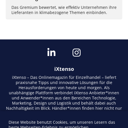
Das Gremium bewertet, wie effektiv Unternehmen ihre
Lieferanten in klimabezogene Themen einbinden.
iXtenso
iXtenso – Das Onlinemagazin für Einzelhandel – liefert
praxisnahe Tipps und innovative Lösungen für die
Herausforderungen von heute und morgen. Als
unabhängige Plattform verbindet iXtenso Anbieter*innen
und Anwender*innen aus den Bereichen Technologie,
Marketing, Design und Logistik und behält dabei auch
Nachhaltigkeit im Blick. Händler*innen finden hier nicht nur
aktuelle Entwicklungen, sondern auch Inspiration durch
Expertenmeinungen und Erfolgsgeschichten. Mit einem
Diese Website benutzt Cookies, um unseren Lesern das
lebendigen Schreibstil und relevantem Content fördert das
beste Webseiten-Erlebnis zu ermöglichen.