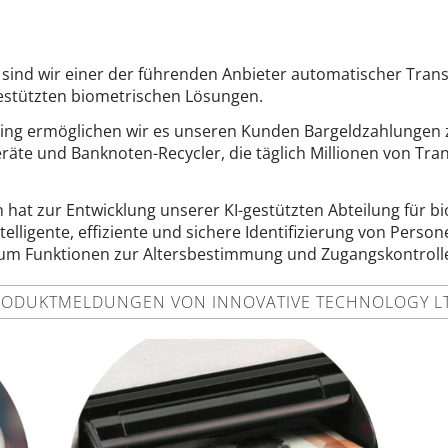
g sind wir einer der führenden Anbieter automatischer Tran
gestützten biometrischen Lösungen.
ling ermöglichen wir es unseren Kunden Bargeldzahlungen 
äte und Banknoten-Recycler, die täglich Millionen von Tra
hat zur Entwicklung unserer KI-gestützten Abteilung für b
telligente, effiziente und sichere Identifizierung von Pers
um Funktionen zur Altersbestimmung und Zugangskontrolle
RODUKTMELDUNGEN VON INNOVATIVE TECHNOLOGY LT