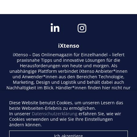
iXtenso
iXtenso – Das Onlinemagazin für Einzelhandel – liefert
praxisnahe Tipps und innovative Lösungen für die
Herausforderungen von heute und morgen. Als
unabhängige Plattform verbindet iXtenso Anbieter*innen
und Anwender*innen aus den Bereichen Technologie,
Marketing, Design und Logistik und behält dabei auch
Nachhaltigkeit im Blick. Händler*innen finden hier nicht nur
aktuelle Entwicklungen, sondern auch Inspiration durch
Expertenmeinungen und Erfolgsgeschichten. Mit einem
Diese Website benutzt Cookies, um unseren Lesern das
lebendigen Schreibstil und relevantem Content fördert das
beste Webseiten-Erlebnis zu ermöglichen.
Magazin den Austausch innerhalb der Retail-Community.
In unserer
Datenschutzerklärung
erfahren Sie, wie wir
Ob digitale Trends oder praktische Alltagstipps – iXtenso
Cookies verwenden und wie Sie Ihre Einstellungen
macht Wissen für den Handel zugänglich.
ändern können.
Anbieterverzeichnis
Ich akzeptiere