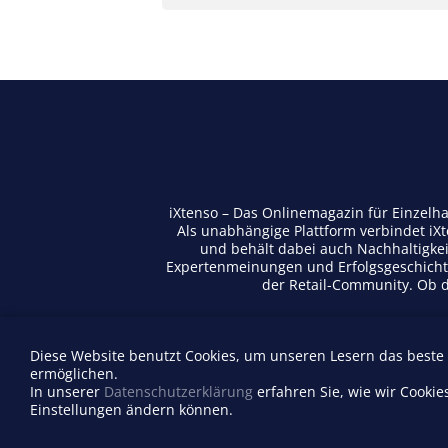
iXtenso – Das Onlinemagazin für Einzelh
Als unabhängige Plattform verbindet iX
und behält dabei auch Nachhaltigkei
Expertenmeinungen und Erfolgsgeschichte
der Retail-Community. Ob di
Diese Website benutzt Cookies, um unseren Lesern das beste
Anbieterverzeichnis
ermöglichen.
Firma eintragen
In unserer
Datenschutzerklärung
erfahren Sie, wie wir Cookie
Einstellungen ändern können.