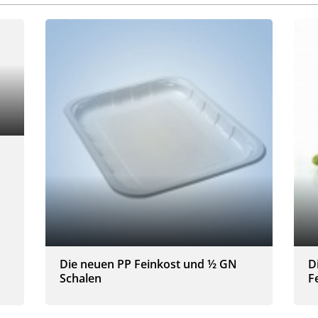
Die neuen PP Feinkost und ½ GN
D
Schalen
F