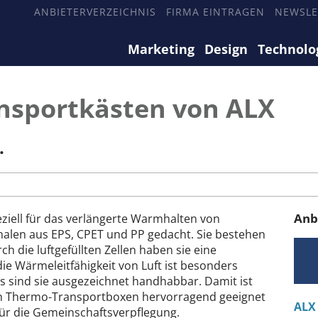
ANBIETERVERZEICHNIS
FIRMA EINTRAGEN
NEWSLE
Marketing
Design
Technolo
nsportkästen von ALX
.
Anb
ziell für das verlängerte Warmhalten von
len aus EPS, CPET und PP gedacht. Sie bestehen
 die luftgefüllten Zellen haben sie eine
 Wärmeleitfähigkeit von Luft ist besonders
s sind sie ausgezeichnet handhabbar. Damit ist
en Thermo-Transportboxen hervorragend geeignet
ALX
für die Gemeinschaftsverpflegung.