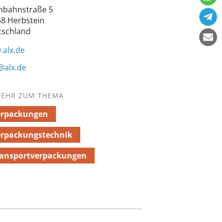
nbahnstraße 5
8 Herbstein
tschland
alx.de
@alx.de
EHR ZUM THEMA
erpackungen
erpackungstechnik
ransportverpackungen