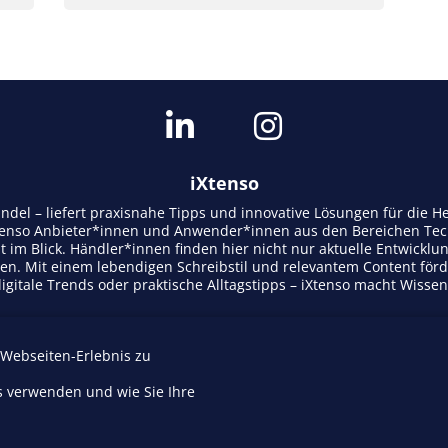
iXtenso
andel – liefert praxisnahe Tipps und innovative Lösungen für die
tenso Anbieter*innen und Anwender*innen aus den Bereichen Tech
t im Blick. Händler*innen finden hier nicht nur aktuelle Entwicklu
n. Mit einem lebendigen Schreibstil und relevantem Content för
gitale Trends oder praktische Alltagstipps – iXtenso macht Wisse
 Webseiten-Erlebnis zu
Mediadaten
s verwenden und wie Sie Ihre