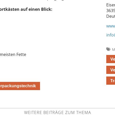
Eise
rtkästen auf einen Blick:
3635
Deu
www.
info
M
 meisten Fette
V
V
T
Verpackungstechnik
WEITERE BEITRÄGE ZUM THEMA