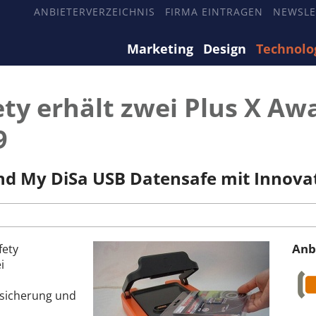
ANBIETERVERZEICHNIS
FIRMA EINTRAGEN
NEWSLE
Marketing
Design
Technolo
ety erhält zwei Plus X Awa
9
d My DiSa USB Datensafe mit Innovat
Anb
fety
i
nsicherung und