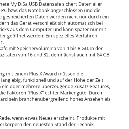
ete My DiSa USB Datensafe sichert Daten aller
en PC bzw. das Notebook angeschlossen und die
e gespeicherten Daten werden nicht nur durch ein
dern das Gerät verschließt sich automatisch bei
ticks aus dem Computer und kann später nur mit
er geöffnet werden. Ein spezielles Verfahren
r.
afe mit Speichervolumina von 4 bis 8 GB. In der
azitäten von 16 und 32, demnächst auch mit 64 GB
ung mit einem Plus X Award müssen die
 langlebig, funktionell und auf der Höhe der Zeit
en ein oder mehrere überzeugende Zusatz-Features,
 die Faktoren "Plus X" echter Markengüte. Durch
ward sein branchenübergreifend hohes Ansehen als
e Rede, wenn etwas Neues erscheint. Produkte mit
verkörpern den neuesten Stand der Technik.