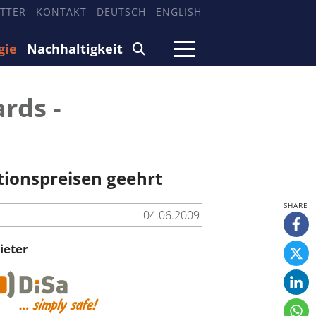
TTER
KONTAKT
DEUTSCH
ENGLISH
gie
Nachhaltigkeit
rds -
ionspreisen geehrt
04.06.2009
ieter