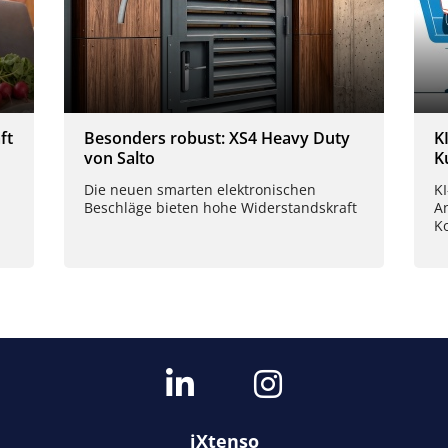
ft
Besonders robust: XS4 Heavy Duty
K
von Salto
K
Die neuen smarten elektronischen
K
Beschläge bieten hohe Widerstandskraft
A
K
iXtenso