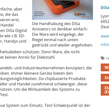
DiSa
nfache, aber
e, die das
Lyon
ieren erst,
6052
Die Handhabung des DiSa
m Handel
Deu
Activators ist denkbar einfach:
en DiSa Digital
Die Ware wird eingelegt, der
te wie z.B. SD-
www.
Riegel einmal nach unten
er, Handys und
info
gedrückt und wieder angehoben.
heitsdieben schützen. Denn Ware, die nicht
tet keinen Anreiz für Diebstahl.
M
W
andels- und Industrieunternehmen konzipiert, die
iben. Immer kleinere Geräte bieten den
S
ndungsmöglichkeiten. Da chipbasierte Produkte
steller und Handel zunehmend schwieriger, diese
El
schützen. Um die Wirksamkeit des Systems zu
(E
Test.
e System zum Einsatz. Test-Schwerpunkt ist der