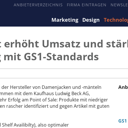
ANBIETERVERZEICHNIS
FIRMA EINTRAGEN
NEWSLE
Marketing
Design
Technolo
t erhöht Umsatz und stär
mit GS1-Standards
Anb
ft der Hersteller von Damenjacken und -mänteln
sammen mit dem Kaufhaus Ludwig Beck AG,
r Erfolg am Point of Sale: Produkte mit niedriger
 rascher identifiziert und gegen Artikel mit guten
GS1
helf Availibilty), also optimaler