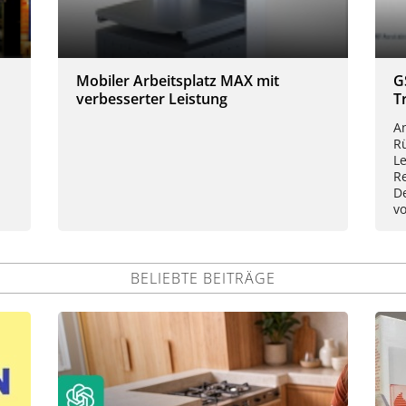
Mobiler Arbeitsplatz MAX mit
G
verbesserter Leistung
T
A
Rü
L
R
D
vo
BELIEBTE BEITRÄGE