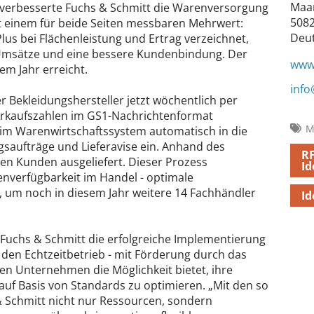
Maa
, verbesserte Fuchs & Schmitt die Warenversorgung
5082
t einem für beide Seiten messbaren Mehrwert:
Deu
us bei Flächenleistung und Ertrag verzeichnet,
 Umsätze und eine bessere Kundenbindung. Der
www
m Jahr erreicht.
inf
r Bekleidungshersteller jetzt wöchentlich per
rkaufszahlen im GS1-Nachrichtenformat
M
im Warenwirtschaftssystem automatisch in die
gsaufträge und Lieferavise ein. Anhand des
RF
den Kunden ausgeliefert. Dieser Prozess
Id
enverfügbarkeit im Handel - optimale
 um noch in diesem Jahr weitere 14 Fachhändler
Id
Fuchs & Schmitt die erfolgreiche Implementierung
den Echtzeitbetrieb - mit Förderung durch das
en Unternehmen die Möglichkeit bietet, ihre
auf Basis von Standards zu optimieren. „Mit den so
& Schmitt nicht nur Ressourcen, sondern