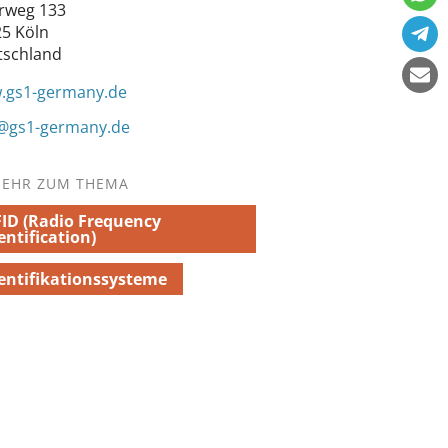
rweg 133
5 Köln
tschland
.gs1-germany.de
o@gs1-germany.de
EHR ZUM THEMA
ID (Radio Frequency
entification)
entifikationssysteme