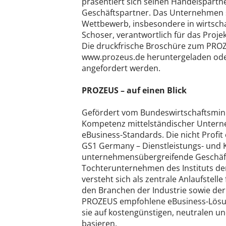
präsentiert sich seinen Handelspartne
Geschäftspartner. Das Unternehmen sc
Wettbewerb, insbesondere in wirtschaf
Schoser, verantwortlich für das Proj
Die druckfrische Broschüre zum PROZ
www.prozeus.de heruntergeladen ode
angefordert werden.
PROZEUS – auf einen Blick
Gefördert vom Bundeswirtschaftsmini
Kompetenz mittelständischer Unterne
eBusiness-Standards. Die nicht Profit
GS1 Germany – Dienstleistungs- und
unternehmensübergreifende Geschäfts
Tochterunternehmen des Instituts de
versteht sich als zentrale Anlaufstel
den Branchen der Industrie sowie de
PROZEUS empfohlene eBusiness-Lösung
sie auf kostengünstigen, neutralen u
basieren.