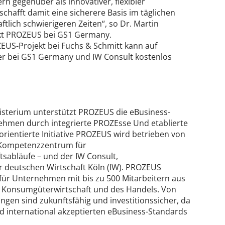
rn gegenüber als innovativer, flexibler
hafft damit eine sicherere Basis im täglichen
tlich schwierigeren Zeiten“, so Dr. Martin
ekt PROZEUS bei GS1 Germany.
EUS-Projekt bei Fuchs & Schmitt kann auf
r bei GS1 Germany und IW Consult kostenlos
sterium unterstützt PROZEUS die eBusiness-
hmen durch integrierte PROZEsse Und etablierte
 orientierte Initiative PROZEUS wird betrieben von
 Kompetenzzentrum für
abläufe – und der IW Consult,
r deutschen Wirtschaft Köln (IW). PROZEUS
le für Unternehmen mit bis zu 500 Mitarbeitern aus
r Konsumgüterwirtschaft und des Handels. Von
en sind zukunftsfähig und investitionssicher, da
nd international akzeptierten eBusiness-Standards