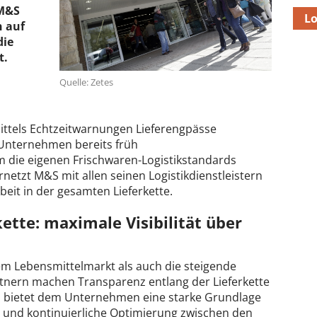
 M&S
Lo
n auf
die
t.
Quelle: Zetes
mittels Echtzeitwarnungen Lieferengpässe
 Unternehmen bereits früh
die eigenen Frischwaren-Logistikstandards
rnetzt M&S mit allen seinen Logistikdienstleistern
it in der gesamten Lieferkette.
kette: maximale Visibilität über
m Lebensmittelmarkt als auch die steigende
rtnern machen Transparenz entlang der Lieferkette
s bietet dem Unternehmen eine starke Grundlage
 und kontinuierliche Optimierung zwischen den