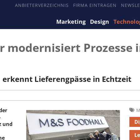
ANBIETERVERZEICHNIS
FIRMA EINTRAGEN
NEWSLE
Marketing
Design
Technolo
 modernisiert Prozesse i
 erkennt Lieferengpässe in Echtzeit
der
M
-
Di
z und
Le
ne