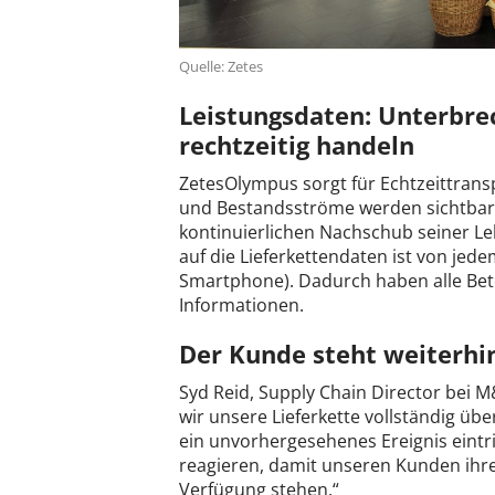
Quelle: Zetes
Leistungsdaten: Unterbr
rechtzeitig handeln
ZetesOlympus sorgt für Echtzeittransp
und Bestandsströme werden sichtbar
kontinuierlichen Nachschub seiner Le
auf die Lieferkettendaten ist von jede
Smartphone). Dadurch haben alle Betei
Informationen.
Der Kunde steht weiterhi
Syd Reid, Supply Chain Director bei M&
wir unsere Lieferkette vollständig ü
ein unvorhergesehenes Ereignis eintrit
reagieren, damit unseren Kunden ihr
Verfügung stehen.“