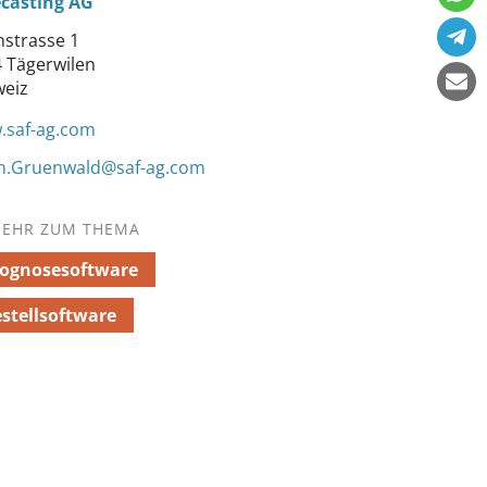
ecasting AG
strasse 1
 Tägerwilen
weiz
.saf-ag.com
in.Gruenwald@saf-ag.com
EHR ZUM THEMA
rognosesoftware
stellsoftware