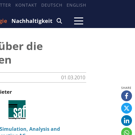
TTER
KONTAKT
DEUTSCH
ENGLISH
gie
Nachhaltigkeit
über die
en
01.03.2010
ieter
Simulation, Analysis and