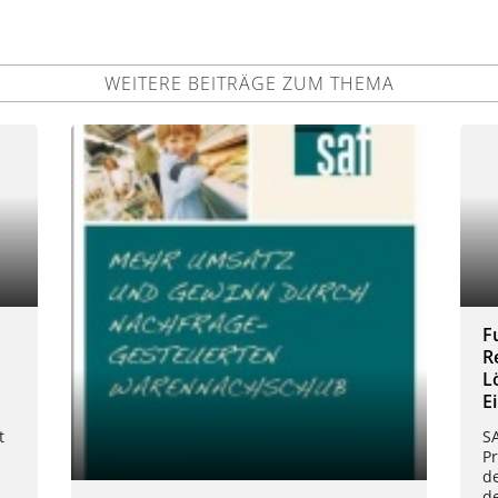
WEITERE BEITRÄGE ZUM THEMA
F
R
L
E
t
S
P
d
de