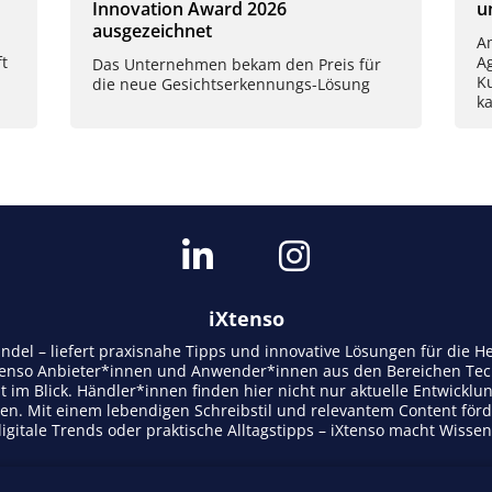
Innovation Award 2026
u
ausgezeichnet
Am
t
A
Das Unternehmen bekam den Preis für
K
die neue Gesichtserkennungs-Lösung
k
iXtenso
andel – liefert praxisnahe Tipps und innovative Lösungen für die
tenso Anbieter*innen und Anwender*innen aus den Bereichen Tech
t im Blick. Händler*innen finden hier nicht nur aktuelle Entwicklu
n. Mit einem lebendigen Schreibstil und relevantem Content för
gitale Trends oder praktische Alltagstipps – iXtenso macht Wisse