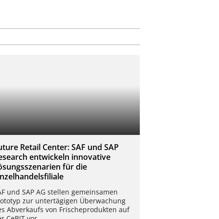
uture Retail Center: SAF und SAP
esearch entwickeln innovative
ösungsszenarien für die
inzelhandelsfiliale
AF und SAP AG stellen gemeinsamen
rototyp zur untertägigen Überwachung
es Abverkaufs von Frischeprodukten auf
r CeBIT vor