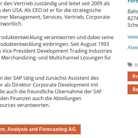
For
r den Vertrieb zuständig und leitet seit 2009 als
den USA. Als CEO ist er für die strategische
Bahn
rtner Management, Services, Vertrieb, Corporate
8274
twortlich.
Sch
www
roduktentwicklung verantworten und dabei seine
roduktentwicklung einbringen. Seit August 1993
Alw
als Vice President Development Trading Industries
-, Merchandizing- und Multichannel Lösungen für
M
P
ei der SAP tätig und zunächst Assistent des
er als Direktor Corporate Development mit
Be
die auch die freundliche Übernahme der SAF
n den Finanzen auch die Abteilungen
ources verantworten.
on, Analysis and Forecasting AG