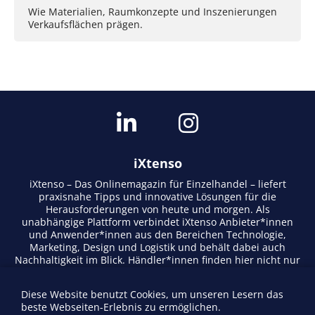
Wie Materialien, Raumkonzepte und Inszenierungen
Verkaufsflächen prägen.
iXtenso
iXtenso – Das Onlinemagazin für Einzelhandel – liefert
praxisnahe Tipps und innovative Lösungen für die
Herausforderungen von heute und morgen. Als
unabhängige Plattform verbindet iXtenso Anbieter*innen
und Anwender*innen aus den Bereichen Technologie,
Marketing, Design und Logistik und behält dabei auch
Nachhaltigkeit im Blick. Händler*innen finden hier nicht nur
aktuelle Entwicklungen, sondern auch Inspiration durch
Expertenmeinungen und Erfolgsgeschichten. Mit einem
Diese Website benutzt Cookies, um unseren Lesern das
lebendigen Schreibstil und relevantem Content fördert das
beste Webseiten-Erlebnis zu ermöglichen.
Magazin den Austausch innerhalb der Retail-Community.