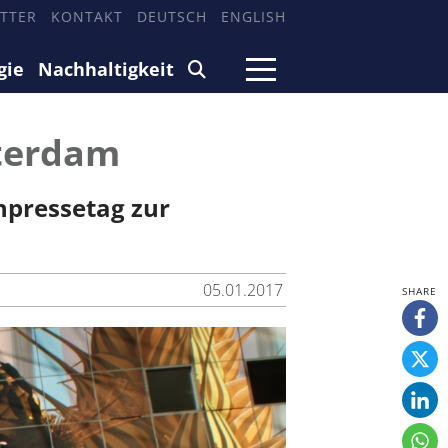
TTER
KONTAKT
DEUTSCH
ENGLISH
gie
Nachhaltigkeit
tterdam
hpressetag zur
05.01.2017