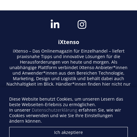
iXtenso
iXtenso – Das Onlinemagazin für Einzelhandel – liefert
praxisnahe Tipps und innovative Lösungen für die
Herausforderungen von heute und morgen. Als
unabhängige Plattform verbindet iXtenso Anbieter*innen
und Anwender*innen aus den Bereichen Technologie,
Marketing, Design und Logistik und behält dabei auch
Nachhaltigkeit im Blick. Händler*innen finden hier nicht nur
aktuelle Entwicklungen, sondern auch Inspiration durch
Expertenmeinungen und Erfolgsgeschichten. Mit einem
Diese Website benutzt Cookies, um unseren Lesern das
lebendigen Schreibstil und relevantem Content fördert das
beste Webseiten-Erlebnis zu ermöglichen.
Magazin den Austausch innerhalb der Retail-Community.
In unserer
Datenschutzerklärung
erfahren Sie, wie wir
Ob digitale Trends oder praktische Alltagstipps – iXtenso
Cookies verwenden und wie Sie Ihre Einstellungen
macht Wissen für den Handel zugänglich.
ändern können.
Anbieterverzeichnis
Ich akzeptiere