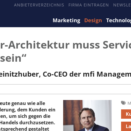
ANBIETERVERZEICHNIS
FIRMA EINTRAGEN
NEWSLE
Marketing
Design
Technolo
-Architektur muss Servi
sein“
 Reinitzhuber, Co-CEO der mfi Manage
eute genau wie alle
M
derung, dem Kunden ein
Ku
ten, um sich gegen die
Handels durchzusetzen.
L
tsprechend gestaltet