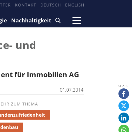
TTER
KONTAKT
DEUTSCH
ENGLISH
gie
Nachhaltigkeit
ce- und
ment für Immobilien AG
01.07.2014
EHR ZUM THEMA
ndenzufriedenheit
adenbau