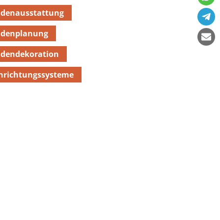
adenausstattung
adenplanung
adendekoration
nrichtungssysteme