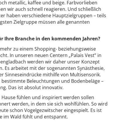
och metallic, kaffee und beige. Farbvorlieben
en wir auch schnell reagieren. Und schließlich
ter haben verschiedene Hauptzielgruppen – teils
chtigsten Zielgruppe müssen alle genannten
für Ihre Branche in den kommenden Jahren?
mehr zu einem Shopping- beziehungsweise
icht. In unseren neuen Centern „Palais Vest” in
hengladbach werden wir daher unser Konzept
en. Es arbeitet mit der sogenannten Synästhesie,
r Sinneseindrücke mithilfe von Multisensorik.
g, bestimmte Beleuchtungen und Bodenbeläge –
g. Das ist absolut innovativ.
u Hause fühlen und inspiriert werden sollen
nert werden, in dem sie sich wohlfühlen. So wird
ute schon Vogelgezwitscher eingespielt. Es ist
ie im Wald fühlt und entspannt.