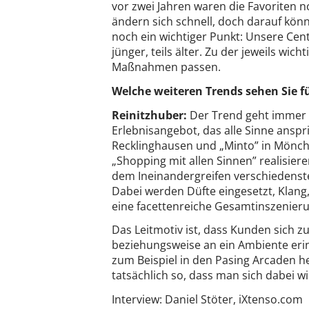
vor zwei Jahren waren die Favoriten n
ändern sich schnell, doch darauf könn
noch ein wichtiger Punkt: Unsere Cen
jünger, teils älter. Zu der jeweils wi
Maßnahmen passen.
Welche weiteren Trends sehen Sie 
Reinitzhuber:
Der Trend geht immer 
Erlebnisangebot, das alle Sinne anspr
Recklinghausen und „Minto” in Mönc
„Shopping mit allen Sinnen” realisier
dem Ineinandergreifen verschiedenste
Dabei werden Düfte eingesetzt, Klan
eine facettenreiche Gesamtinszenierun
Das Leitmotiv ist, dass Kunden sich z
beziehungsweise an ein Ambiente erin
zum Beispiel in den Pasing Arcaden he
tatsächlich so, dass man sich dabei w
Interview: Daniel Stöter, iXtenso.com