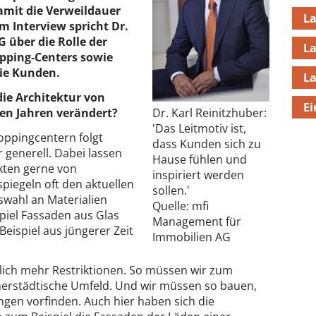
amit die Verweildauer
L
m Interview spricht Dr.
G über die Rolle der
L
opping-Centers sowie
die Kunden.
L
die Architektur von
Ei
en Jahren verändert?
Dr. Karl Reinitzhuber:
'Das Leitmotiv ist,
oppingcentern folgt
dass Kunden sich zu
 generell. Dabei lassen
Hause fühlen und
ekten gerne von
inspiriert werden
piegeln oft den aktuellen
sollen.'
swahl an Materialien
Quelle: mfi
spiel Fassaden aus Glas
Management für
eispiel aus jüngerer Zeit
Immobilien AG
rlich mehr Restriktionen. So müssen wir zum
nerstädtische Umfeld. Und wir müssen so bauen,
gen vorfinden. Auch hier haben sich die