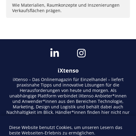
Wie Materialien, Raumkonzepte und Inszenierungen
Verkaufsflächen prägen.
iXtenso
iXtenso – Das Onlinemagazin für Einzelhandel – liefert
praxisnahe Tipps und innovative Lösungen für die
Herausforderungen von heute und morgen. Als
unabhängige Plattform verbindet iXtenso Anbieter*innen
und Anwender*innen aus den Bereichen Technologie,
Marketing, Design und Logistik und behält dabei auch
Nachhaltigkeit im Blick. Händler*innen finden hier nicht nur
aktuelle Entwicklungen, sondern auch Inspiration durch
Expertenmeinungen und Erfolgsgeschichten. Mit einem
Diese Website benutzt Cookies, um unseren Lesern das
lebendigen Schreibstil und relevantem Content fördert das
beste Webseiten-Erlebnis zu ermöglichen.
Magazin den Austausch innerhalb der Retail-Community.