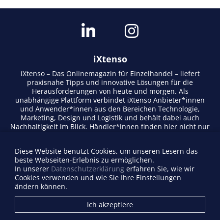
iXtenso
iXtenso – Das Onlinemagazin für Einzelhandel – liefert
praxisnahe Tipps und innovative Lösungen für die
Herausforderungen von heute und morgen. Als
unabhängige Plattform verbindet iXtenso Anbieter*innen
und Anwender*innen aus den Bereichen Technologie,
Marketing, Design und Logistik und behält dabei auch
Nachhaltigkeit im Blick. Händler*innen finden hier nicht nur
aktuelle Entwicklungen, sondern auch Inspiration durch
Expertenmeinungen und Erfolgsgeschichten. Mit einem
Diese Website benutzt Cookies, um unseren Lesern das
lebendigen Schreibstil und relevantem Content fördert das
beste Webseiten-Erlebnis zu ermöglichen.
Magazin den Austausch innerhalb der Retail-Community.
In unserer
Datenschutzerklärung
erfahren Sie, wie wir
Ob digitale Trends oder praktische Alltagstipps – iXtenso
Cookies verwenden und wie Sie Ihre Einstellungen
macht Wissen für den Handel zugänglich.
ändern können.
Anbieterverzeichnis
Ich akzeptiere
Firma eintragen