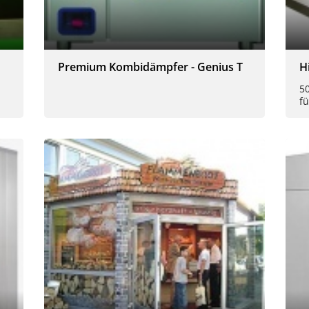
Premium Kombidämpfer - Genius T
H
5
f