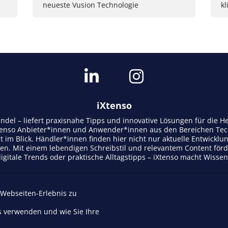
neueste Vusion Technologie
k
iXtenso
andel – liefert praxisnahe Tipps und innovative Lösungen für die
tenso Anbieter*innen und Anwender*innen aus den Bereichen Tech
t im Blick. Händler*innen finden hier nicht nur aktuelle Entwicklu
n. Mit einem lebendigen Schreibstil und relevantem Content för
gitale Trends oder praktische Alltagstipps – iXtenso macht Wisse
 Webseiten-Erlebnis zu
Mediadaten
s verwenden und wie Sie Ihre