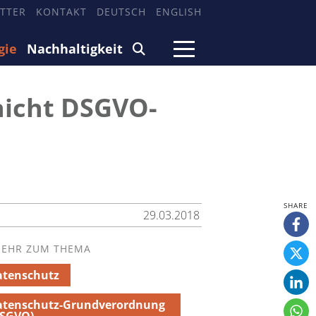
TTER
KONTAKT
DEUTSCH
ENGLISH
gie
Nachhaltigkeit
nicht DSGVO-
29.03.2018
EHR ZUM THEMA
atenschutz
atenschutz-Grundverordnung