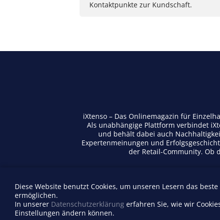
Kontaktpunkte zur Kundschaft.
iXtenso – Das Onlinemagazin für Einzelh
Als unabhängige Plattform verbindet iX
und behält dabei auch Nachhaltigkei
Expertenmeinungen und Erfolgsgeschichte
der Retail-Community. Ob di
Diese Website benutzt Cookies, um unseren Lesern das beste
Anbieterverzeichnis
ermöglichen.
Firma eintragen
In unserer
Datenschutzerklärung
erfahren Sie, wie wir Cookie
Einstellungen ändern können.