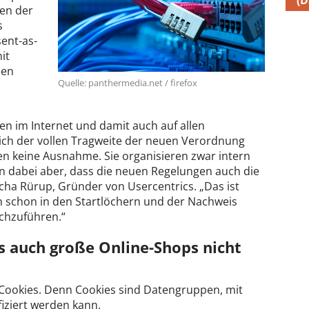
(
gen der
s
ent-as-
it
men
Quelle: panthermedia.net / firefox
 im Internet und damit auch auf allen
sich der vollen Tragweite der neuen Verordnung
en keine Ausnahme. Sie organisieren zwar intern
en dabei aber, dass die neuen Regelungen auch die
scha Rürup, Gründer von Usercentrics. „Das ist
n schon in den Startlöchern und der Nachweis
rchzuführen.“
s auch große Online-Shops nicht
 Cookies. Denn Cookies sind Datengruppen, mit
iziert werden kann.