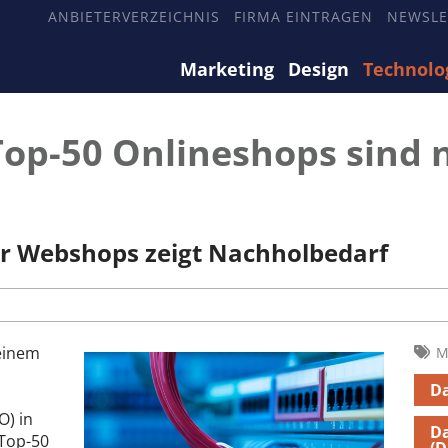
ANBIETERVERZEICHNIS
FIRMA EINTRAGEN
NEWSLE
Marketing
Design
Technolo
Top-50 Onlineshops sind 
r Webshops zeigt Nachholbedarf
einem
M
D
) in
D
 Top-50