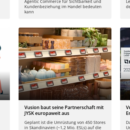
Agentic Commerce für Sichtbarkeit und
L
Kundenbeziehung im Handel bedeuten
d
kann
Vusion baut seine Partnerschaft mit
V
JYSK europaweit aus
E
Geplant ist die Umrüstung von 450 Stores
D
in Skandinavien (~1,2 Mio. ESLs) auf die
U