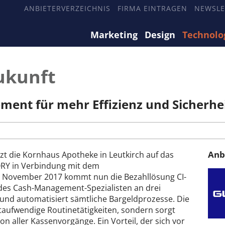
ANBIETERVERZEICHNIS
FIRMA EINTRAGEN
NEWSLE
Marketing
Design
Technolo
ukunft
nt für mehr Effizienz und Sicherhe
Anb
zt die Kornhaus Apotheke in Leutkirch auf das
Y in Verbindung mit dem
t November 2017 kommt nun die Bezahllösung CI-
des Cash-Management-Spezialisten an drei
 und automatisiert sämtliche Bargeldprozesse. Die
taufwendige Routinetätigkeiten, sondern sorgt
n aller Kassenvorgänge. Ein Vorteil, der sich vor