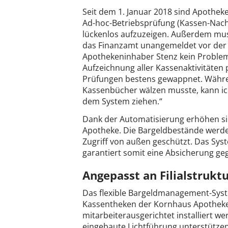
Seit dem 1. Januar 2018 sind Apothe
Ad-hoc-Betriebsprüfung (Kassen-Nach
lückenlos aufzuzeigen. Außerdem muss
das Finanzamt unangemeldet vor der T
Apothekeninhaber Stenz kein Problem 
Aufzeichnung aller Kassenaktivitäten 
Prüfungen bestens gewappnet. Währen
Kassenbücher wälzen musste, kann ich
dem System ziehen.“
Dank der Automatisierung erhöhen si
Apotheke. Die Bargeldbestände werde
Zugriff von außen geschützt. Das Syst
garantiert somit eine Absicherung ge
Angepasst an Filialstrukt
Das flexible Bargeldmanagement-Syste
Kassentheken der Kornhaus Apotheke 
mitarbeiterausgerichtet installiert 
eingebaute Lichtführung unterstütze