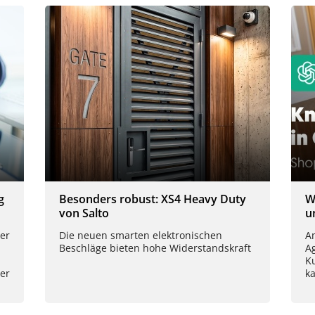
g
Besonders robust: XS4 Heavy Duty
W
von Salto
u
er
Die neuen smarten elektronischen
Am
Beschläge bieten hohe Widerstandskraft
A
K
er
k