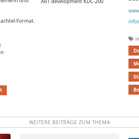
sriemenn und
ART development KDC-200
www
achtel-Format.
info
M
M
D
on
Mo
S
Be
H
WEITERE BEITRÄGE ZUM THEMA