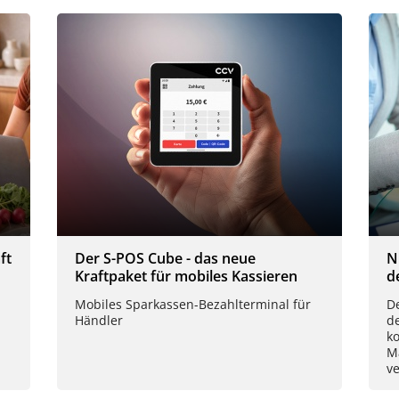
ft
Der S-POS Cube - das neue
N
Kraftpaket für mobiles Kassieren
d
Mobiles Sparkassen-Bezahlterminal für
De
Händler
d
k
M
ve