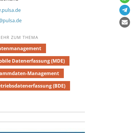
.pulsa.de
@pulsa.de
EHR ZUM THEMA
atenmanagement
bile Datenerfassung (MDE)
tammdaten-Management
triebsdatenerfassung (BDE)