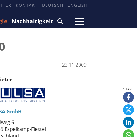
TTER
KONTAKT
DEUTSCH
ENGLISH
gie
Nachhaltigkeit
0
23.11.2009
ieter
SA GmbH
dweg 6
9 Espelkamp-Fiestel
tschland