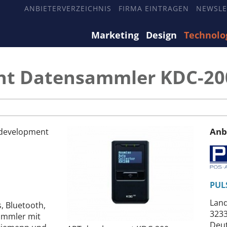
ANBIETERVERZEICHNIS
FIRMA EINTRAGEN
NEWSLE
Marketing
Design
Technolo
nt Datensammler KDC-20
Anb
 development
PUL
Lan
, Bluetooth,
3233
sammler mit
Deu