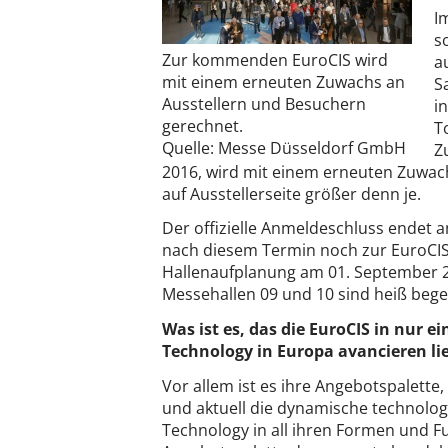
I
s
Zur kommenden EuroCIS wird
a
mit einem erneuten Zuwachs an
S
Ausstellern und Besuchern
i
gerechnet.
T
Quelle: Messe Düsseldorf GmbH
Z
2016, wird mit einem erneuten Zuwach
auf Ausstellerseite größer denn je.
Der offizielle Anmeldeschluss endet 
nach diesem Termin noch zur EuroCIS 
Hallenaufplanung am 01. September 2
Messehallen 09 und 10 sind heiß bege
Was ist es, das die EuroCIS in nur 
Technology in Europa avancieren li
Vor allem ist es ihre Angebotspalett
und aktuell die dynamische technolog
Technology in all ihren Formen und Fu