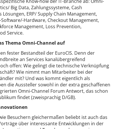
spezifische Know-how der IT-Branche ab: Omni-
ics/ Big Data, Zahlungssysteme, Cash
 Lösungen, ERP/ Supply Chain Management,
OS-Software/-Hardware, Checkout Management,
orkforce Management, Loss Prevention,
od Service.
S das Thema Omni-Channel auf
n fester Bestandteil der EuroCIS. Denn der
ndbreite an Services kanalübergreifend
 noch offen: Wie gelingt die technische Verknüpfung
chäft? Wie nimmt man Mitarbeiter bei der
ndler mit? Und was kommt eigentlich als
en die Aussteller sowohl in der extra geschaffenen
grierten Omni-Channel Forum Antwort, das schon
blikum findet (zweisprachig D/GB).
Innovationen
 wie Besuchern gleichermaßen beliebt ist auch das
orträge über interessante Entwicklungen in der