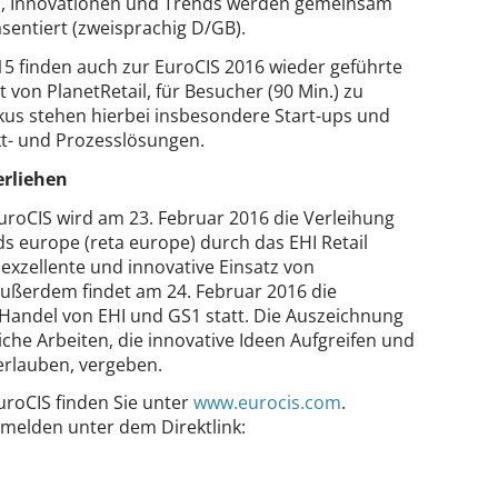
ien, Innovationen und Trends werden gemeinsam
sentiert (zweisprachig D/GB).
15 finden auch zur EuroCIS 2016 wieder geführte
 von PlanetRetail, für Besucher (90 Min.) zu
okus stehen hierbei insbesondere Start-ups und
t- und Prozesslösungen.
erliehen
oCIS wird am 23. Februar 2016 die Verleihung
s europe (reta europe) durch das EHI Retail
 exzellente und innovative Einsatz von
Außerdem findet am 24. Februar 2016 die
Handel von EHI und GS1 statt. Die Auszeichnung
che Arbeiten, die innovative Ideen Aufgreifen und
erlauben, vergeben.
roCIS finden Sie unter
www.eurocis.com
.
nmelden unter dem Direktlink: