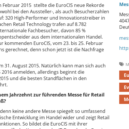
Mes
m Februar 2015 stellte die EuroCIS neue Rekorde
owohl bei den Aussteller-, als auch Besucherzahlen
Mess
uf: 320 High-Performer und Innovationstreiber in
4047
achen Retail Technology trafen auf 8.782
Deu
nternationale Fachbesucher, davon 85 %
opentscheider aus dem internationalen Handel.
mess
ur kommenden EuroCIS, vom 23. bis 25. Februar
http
s gerechnet, denn schon jetzt ist die Nachfrage
M
am 31. August 2015. Natürlich kann man sich auch
2016 anmelden, allerdings beginnt die
Eu
015 und die besten Standflächen in den
hrt.
Ev
einem Jahrzehnt zur führenden Messe für Retail
Me
eß?
e, denn keine andere Messe spiegelt so umfassend
ische Entwicklung im Handel wider und zeigt Retail
nktionen. So bildet die EuroCIS mit ihrer