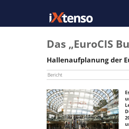
Das „EuroCIS B
Hallenaufplanung der E
Bericht
E
u
L
D
2
u