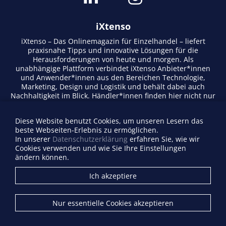
iXtenso
iXtenso – Das Onlinemagazin für Einzelhandel – liefert
praxisnahe Tipps und innovative Lösungen für die
Herausforderungen von heute und morgen. Als
unabhängige Plattform verbindet iXtenso Anbieter*innen
und Anwender*innen aus den Bereichen Technologie,
Marketing, Design und Logistik und behält dabei auch
Nachhaltigkeit im Blick. Händler*innen finden hier nicht nur
aktuelle Entwicklungen, sondern auch Inspiration durch
Expertenmeinungen und Erfolgsgeschichten. Mit einem
Diese Website benutzt Cookies, um unseren Lesern das
lebendigen Schreibstil und relevantem Content fördert das
beste Webseiten-Erlebnis zu ermöglichen.
Magazin den Austausch innerhalb der Retail-Community.
In unserer
Datenschutzerklärung
erfahren Sie, wie wir
Ob digitale Trends oder praktische Alltagstipps – iXtenso
Cookies verwenden und wie Sie Ihre Einstellungen
macht Wissen für den Handel zugänglich.
ändern können.
Anbieterverzeichnis
Ich akzeptiere
Firma eintragen
Mediadaten
Nur essentielle Cookies akzeptieren
Kontakt
Impressum