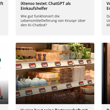
ft
iXtenso testet: ChatGPT als
V
Einkaufshelfer
E
Wie gut funktioniert die
D
Lebensmittellieferung von Knuspr über
U
den KI-Chatbot?
k