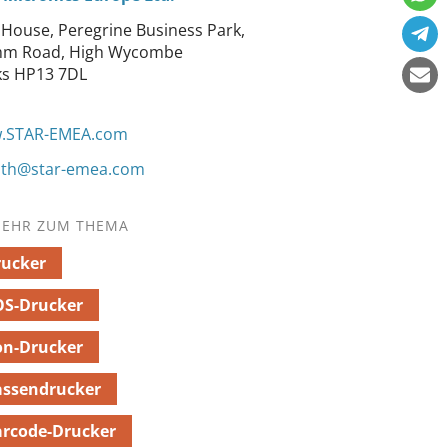
 House, Peregrine Business Park,
m Road, High Wycombe
ks HP13 7DL
.STAR-EMEA.com
ith@star-emea.com
EHR ZUM THEMA
rucker
OS-Drucker
on-Drucker
assendrucker
rcode-Drucker