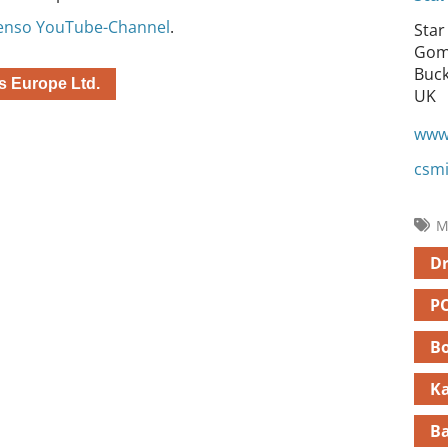
tenso YouTube-Channel
.
Star
Gom
Buc
s Europe Ltd.
UK
www
csm
M
D
P
B
K
Ba