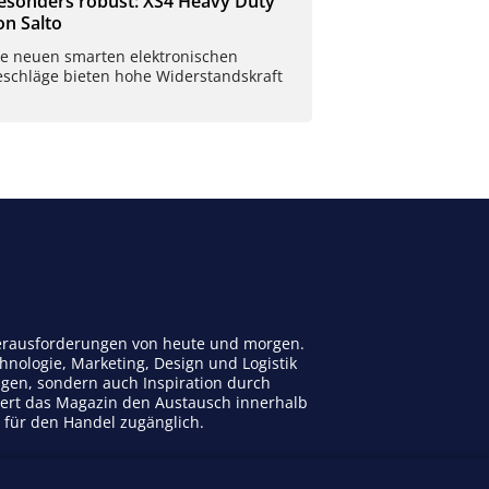
esonders robust: XS4 Heavy Duty
on Salto
ie neuen smarten elektronischen
eschläge bieten hohe Widerstandskraft
 Herausforderungen von heute und morgen.
nologie, Marketing, Design und Logistik
ngen, sondern auch Inspiration durch
dert das Magazin den Austausch innerhalb
n für den Handel zugänglich.