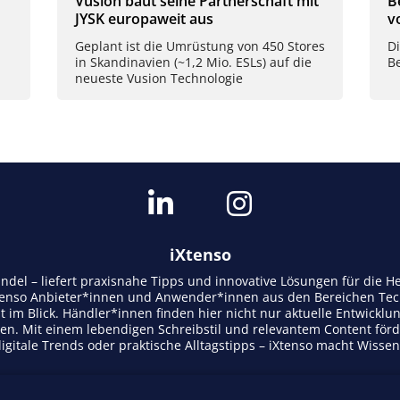
Vusion baut seine Partnerschaft mit
B
JYSK europaweit aus
v
Geplant ist die Umrüstung von 450 Stores
D
in Skandinavien (~1,2 Mio. ESLs) auf die
B
neueste Vusion Technologie
iXtenso
andel – liefert praxisnahe Tipps und innovative Lösungen für die
tenso Anbieter*innen und Anwender*innen aus den Bereichen Tech
t im Blick. Händler*innen finden hier nicht nur aktuelle Entwicklu
n. Mit einem lebendigen Schreibstil und relevantem Content för
gitale Trends oder praktische Alltagstipps – iXtenso macht Wisse