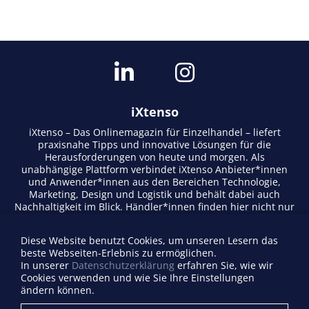
iXtenso
iXtenso – Das Onlinemagazin für Einzelhandel – liefert
praxisnahe Tipps und innovative Lösungen für die
Herausforderungen von heute und morgen. Als
unabhängige Plattform verbindet iXtenso Anbieter*innen
und Anwender*innen aus den Bereichen Technologie,
Marketing, Design und Logistik und behält dabei auch
Nachhaltigkeit im Blick. Händler*innen finden hier nicht nur
aktuelle Entwicklungen, sondern auch Inspiration durch
Expertenmeinungen und Erfolgsgeschichten. Mit einem
Diese Website benutzt Cookies, um unseren Lesern das
lebendigen Schreibstil und relevantem Content fördert das
beste Webseiten-Erlebnis zu ermöglichen.
Magazin den Austausch innerhalb der Retail-Community.
In unserer
Datenschutzerklärung
erfahren Sie, wie wir
Ob digitale Trends oder praktische Alltagstipps – iXtenso
Cookies verwenden und wie Sie Ihre Einstellungen
macht Wissen für den Handel zugänglich.
ändern können.