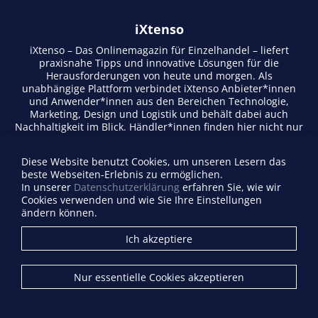
iXtenso
iXtenso – Das Onlinemagazin für Einzelhandel – liefert
praxisnahe Tipps und innovative Lösungen für die
Herausforderungen von heute und morgen. Als
unabhängige Plattform verbindet iXtenso Anbieter*innen
und Anwender*innen aus den Bereichen Technologie,
Marketing, Design und Logistik und behält dabei auch
Nachhaltigkeit im Blick. Händler*innen finden hier nicht nur
aktuelle Entwicklungen, sondern auch Inspiration durch
Expertenmeinungen und Erfolgsgeschichten. Mit einem
Diese Website benutzt Cookies, um unseren Lesern das
lebendigen Schreibstil und relevantem Content fördert das
beste Webseiten-Erlebnis zu ermöglichen.
Magazin den Austausch innerhalb der Retail-Community.
In unserer
Datenschutzerklärung
erfahren Sie, wie wir
Ob digitale Trends oder praktische Alltagstipps – iXtenso
Cookies verwenden und wie Sie Ihre Einstellungen
macht Wissen für den Handel zugänglich.
ändern können.
Anbieterverzeichnis
Ich akzeptiere
Firma eintragen
Mediadaten
Nur essentielle Cookies akzeptieren
Kontakt
Impressum
Datenschutz