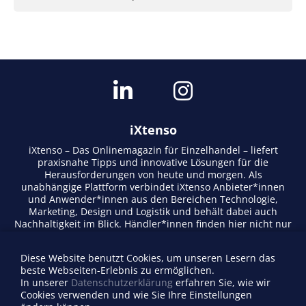
iXtenso
iXtenso – Das Onlinemagazin für Einzelhandel – liefert
praxisnahe Tipps und innovative Lösungen für die
Herausforderungen von heute und morgen. Als
unabhängige Plattform verbindet iXtenso Anbieter*innen
und Anwender*innen aus den Bereichen Technologie,
Marketing, Design und Logistik und behält dabei auch
Nachhaltigkeit im Blick. Händler*innen finden hier nicht nur
aktuelle Entwicklungen, sondern auch Inspiration durch
Expertenmeinungen und Erfolgsgeschichten. Mit einem
Diese Website benutzt Cookies, um unseren Lesern das
lebendigen Schreibstil und relevantem Content fördert das
beste Webseiten-Erlebnis zu ermöglichen.
Magazin den Austausch innerhalb der Retail-Community.
In unserer
Datenschutzerklärung
erfahren Sie, wie wir
Ob digitale Trends oder praktische Alltagstipps – iXtenso
Cookies verwenden und wie Sie Ihre Einstellungen
macht Wissen für den Handel zugänglich.