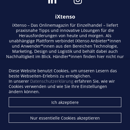
iXtenso
iXtenso – Das Onlinemagazin für Einzelhandel – liefert
praxisnahe Tipps und innovative Lösungen für die
Herausforderungen von heute und morgen. Als
unabhängige Plattform verbindet iXtenso Anbieter*innen
und Anwender*innen aus den Bereichen Technologie,
Marketing, Design und Logistik und behält dabei auch
Nachhaltigkeit im Blick. Händler*innen finden hier nicht nur
aktuelle Entwicklungen, sondern auch Inspiration durch
Expertenmeinungen und Erfolgsgeschichten. Mit einem
Diese Website benutzt Cookies, um unseren Lesern das
lebendigen Schreibstil und relevantem Content fördert das
beste Webseiten-Erlebnis zu ermöglichen.
Magazin den Austausch innerhalb der Retail-Community.
In unserer
Datenschutzerklärung
erfahren Sie, wie wir
Ob digitale Trends oder praktische Alltagstipps – iXtenso
Cookies verwenden und wie Sie Ihre Einstellungen
macht Wissen für den Handel zugänglich.
ändern können.
Anbieterverzeichnis
Ich akzeptiere
Firma eintragen
Mediadaten
Nur essentielle Cookies akzeptieren
Kontakt
Impressum