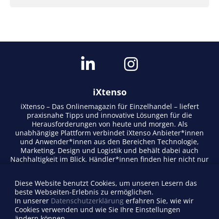
iXtenso
iXtenso – Das Onlinemagazin für Einzelhandel – liefert
praxisnahe Tipps und innovative Lösungen für die
Herausforderungen von heute und morgen. Als
unabhängige Plattform verbindet iXtenso Anbieter*innen
und Anwender*innen aus den Bereichen Technologie,
Marketing, Design und Logistik und behält dabei auch
Nachhaltigkeit im Blick. Händler*innen finden hier nicht nur
aktuelle Entwicklungen, sondern auch Inspiration durch
Expertenmeinungen und Erfolgsgeschichten. Mit einem
Diese Website benutzt Cookies, um unseren Lesern das
lebendigen Schreibstil und relevantem Content fördert das
beste Webseiten-Erlebnis zu ermöglichen.
Magazin den Austausch innerhalb der Retail-Community.
In unserer
Datenschutzerklärung
erfahren Sie, wie wir
Ob digitale Trends oder praktische Alltagstipps – iXtenso
Cookies verwenden und wie Sie Ihre Einstellungen
macht Wissen für den Handel zugänglich.
ändern können.