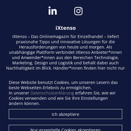
iXtenso
iXtenso – Das Onlinemagazin für Einzelhandel – liefert
praxisnahe Tipps und innovative Lösungen für die
Herausforderungen von heute und morgen. Als
unabhängige Plattform verbindet iXtenso Anbieter*innen
und Anwender*innen aus den Bereichen Technologie,
Marketing, Design und Logistik und behält dabei auch
Nachhaltigkeit im Blick. Händler*innen finden hier nicht nur
aktuelle Entwicklungen, sondern auch Inspiration durch
Expertenmeinungen und Erfolgsgeschichten. Mit einem
Diese Website benutzt Cookies, um unseren Lesern das
lebendigen Schreibstil und relevantem Content fördert das
beste Webseiten-Erlebnis zu ermöglichen.
Magazin den Austausch innerhalb der Retail-Community.
In unserer
Datenschutzerklärung
erfahren Sie, wie wir
Ob digitale Trends oder praktische Alltagstipps – iXtenso
Cookies verwenden und wie Sie Ihre Einstellungen
macht Wissen für den Handel zugänglich.
ändern können.
Anbieterverzeichnis
Ich akzeptiere
Firma eintragen
Mediadaten
Nur essentielle Cookies akzeptieren