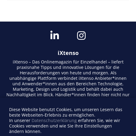
iXtenso
iXtenso – Das Onlinemagazin für Einzelhandel – liefert
praxisnahe Tipps und innovative Lösungen für die
Herausforderungen von heute und morgen. Als
unabhängige Plattform verbindet iXtenso Anbieter*innen
und Anwender*innen aus den Bereichen Technologie,
Marketing, Design und Logistik und behält dabei auch
Nachhaltigkeit im Blick. Händler*innen finden hier nicht nur
aktuelle Entwicklungen, sondern auch Inspiration durch
Expertenmeinungen und Erfolgsgeschichten. Mit einem
Diese Website benutzt Cookies, um unseren Lesern das
lebendigen Schreibstil und relevantem Content fördert das
beste Webseiten-Erlebnis zu ermöglichen.
Magazin den Austausch innerhalb der Retail-Community.
In unserer
Datenschutzerklärung
erfahren Sie, wie wir
Ob digitale Trends oder praktische Alltagstipps – iXtenso
Cookies verwenden und wie Sie Ihre Einstellungen
macht Wissen für den Handel zugänglich.
ändern können.