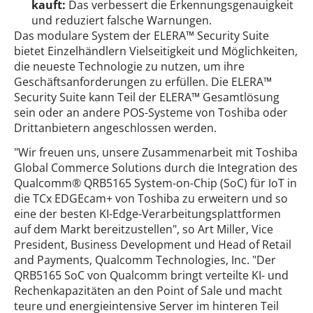
kauft:
Das verbessert die Erkennungsgenauigkeit
und reduziert falsche Warnungen.
Das modulare System der ELERA™ Security Suite
bietet Einzelhändlern Vielseitigkeit und Möglichkeiten,
die neueste Technologie zu nutzen, um ihre
Geschäftsanforderungen zu erfüllen. Die ELERA™
Security Suite kann Teil der ELERA™ Gesamtlösung
sein oder an andere POS-Systeme von Toshiba oder
Drittanbietern angeschlossen werden.
"Wir freuen uns, unsere Zusammenarbeit mit Toshiba
Global Commerce Solutions durch die Integration des
Qualcomm® QRB5165 System-on-Chip (SoC) für IoT in
die TCx EDGEcam+ von Toshiba zu erweitern und so
eine der besten KI-Edge-Verarbeitungsplattformen
auf dem Markt bereitzustellen", so Art Miller, Vice
President, Business Development und Head of Retail
and Payments, Qualcomm Technologies, Inc. "Der
QRB5165 SoC von Qualcomm bringt verteilte KI- und
Rechenkapazitäten an den Point of Sale und macht
teure und energieintensive Server im hinteren Teil