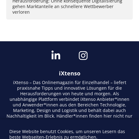
Herausforderung: Ohne konsequente Digitalisierung
gehen Marktanteile an schnellere Wettbewerber
verloren
iXtenso
iXtenso – Das Onlinemagazin für Einzelhandel – liefert
praxisnahe Tipps und innovative Lösungen für die
Herausforderungen von heute und morgen. Als
unabhängige Plattform verbindet iXtenso Anbieter*innen
und Anwender*innen aus den Bereichen Technologie,
Marketing, Design und Logistik und behält dabei auch
Nachhaltigkeit im Blick. Händler*innen finden hier nicht nur
aktuelle Entwicklungen, sondern auch Inspiration durch
Expertenmeinungen und Erfolgsgeschichten. Mit einem
Diese Website benutzt Cookies, um unseren Lesern das
lebendigen Schreibstil und relevantem Content fördert das
beste Webseiten-Erlebnis zu ermöglichen.
Magazin den Austausch innerhalb der Retail-Community.