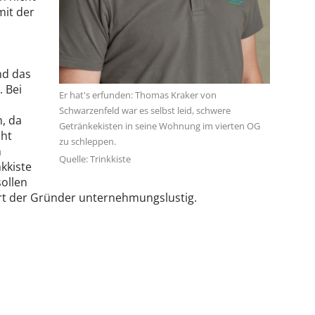
mit der
nd das
. Bei
Er hat's erfunden: Thomas Kraker von
Schwarzenfeld war es selbst leid, schwere
n, da
Getränkekisten in seine Wohnung im vierten OG
cht
zu schleppen.
n
Quelle: Trinkkiste
nkkiste
sollen
ärt der Gründer unternehmungslustig.