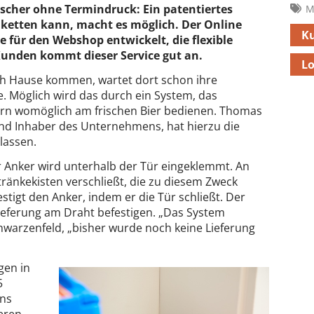
öscher ohne Termindruck: Ein patentiertes
M
 ketten kann, macht es möglich. Der Online
Ku
 für den Webshop entwickelt, die flexible
unden kommt dieser Service gut an.
Lo
ch Hause kommen, wartet dort schon ihre
e. Möglich wird das durch ein System, das
barn womöglich am frischen Bier bedienen. Thomas
nd Inhaber des Unternehmens, hat hierzu die
lassen.
er Anker wird unterhalb der Tür eingeklemmt. An
etränkekisten verschließt, die zu diesem Zweck
stigt den Anker, indem er die Tür schließt. Der
Lieferung am Draht befestigen. „Das System
chwarzenfeld, „bisher wurde noch keine Lieferung
gen in
5
ns
eren