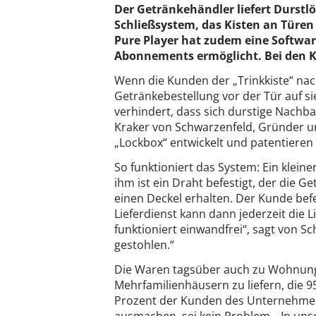
Der Getränkehändler liefert Durstl
Schließsystem, das Kisten an Türen
Pure Player hat zudem eine Software
Abonnements ermöglicht. Bei den K
Wenn die Kunden der „Trinkkiste“ na
Getränkebestellung vor der Tür auf si
verhindert, dass sich durstige Nach
Kraker von Schwarzenfeld, Gründer u
„Lockbox“ entwickelt und patentieren 
So funktioniert das System: Ein klein
ihm ist ein Draht befestigt, der die G
einen Deckel erhalten. Der Kunde befe
Lieferdienst kann dann jederzeit die 
funktioniert einwandfrei“, sagt von S
gestohlen.“
Die Waren tagsüber auch zu Wohnun
Mehrfamilienhäusern zu liefern, die 9
Prozent der Kunden des Unternehme
ausmachen, sei kein Problem. „In uns