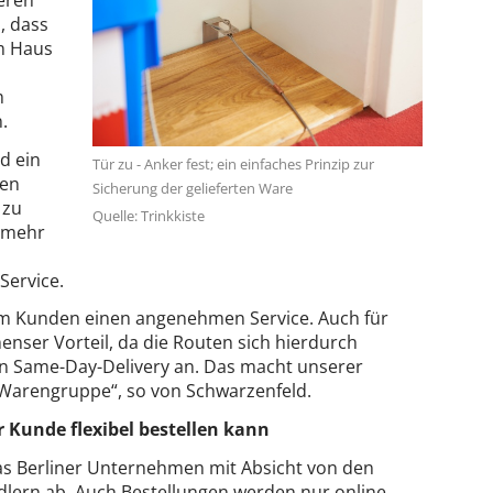
, dass
im Haus
m
.
rd ein
Tür zu - Anker fest; ein einfaches Prinzip zur
den
Sicherung der gelieferten Ware
 zu
Quelle: Trinkkiste
t mehr
Service.
dem Kunden einen angenehmen Service. Auch für
menser Vorteil, da die Routen sich hierdurch
ein Same-Day-Delivery an. Das macht unserer
 Warengruppe“, so von Schwarzenfeld.
 Kunde flexibel bestellen kann
das Berliner Unternehmen mit Absicht von den
dlern ab. Auch Bestellungen werden nur online