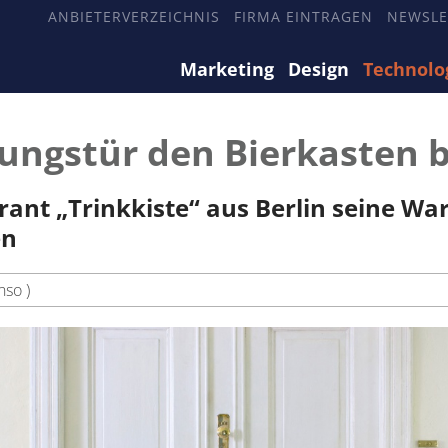
ANBIETERVERZEICHNIS
FIRMA EINTRAGEN
NEWSLE
Marketing
Design
Technolo
ngstür den Bierkasten 
ant „Trinkkiste“ aus Berlin seine Ware
en
nso )