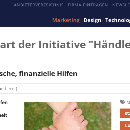
ANBIETERVERZEICHNIS
FIRMA EINTRAGEN
NEWSLE
Marketing
Design
Technolo
art der Initiative "Händl
che, finanzielle Hilfen
ndlern )
lfen
M
e
st
eit
Co