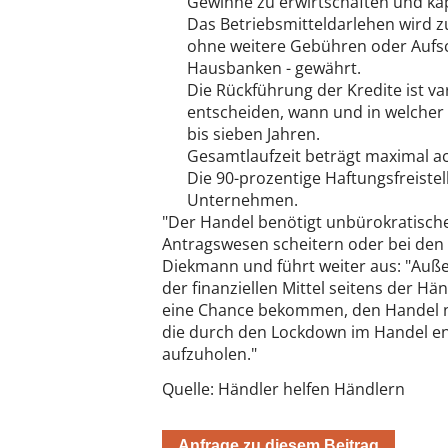
Gewinne zu erwirtschaften und kapi
Das Betriebsmitteldarlehen wird z
ohne weitere Gebühren oder Aufsch
Hausbanken - gewährt.
Die Rückführung der Kredite ist v
entscheiden, wann und in welcher H
bis sieben Jahren.
Gesamtlaufzeit beträgt maximal ac
Die 90-prozentige Haftungsfreistel
Unternehmen.
"Der Handel benötigt unbürokratische
Antragswesen scheitern oder bei den
Diekmann und führt weiter aus: "Auße
der finanziellen Mittel seitens der Hä
eine Chance bekommen, den Handel n
die durch den Lockdown im Handel en
aufzuholen."
Quelle: Händler helfen Händlern
Anfrage zu diesem Beitrag