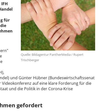
 IFH
Handel
g für
 die
nehmen
lern"
Quelle: Bildagentur PantherMedia / Rupert
ie
Trischberger
de
H),
del) und Günter Hübner (Bundeswirtschaftssenat
 Videokonferenz auf eine klare Forderung für die
taat und die Politik in der Corona-Krise
ahmen gefordert