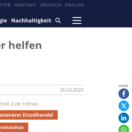
TTER
KONTAKT
DEUTSCH
ENGLISH
gie
Nachhaltigkeit
er helfen
26.03.2020
EHR ZUM THEMA
ationärer Einzelhandel
ronavirus