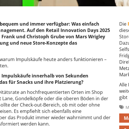
l, bequem und immer verfügbar: Was einfach
Die
Management. Auf den Retail Innovation Days 2025
dies
ia Frank und Christoph Grube von Mars Wrigley
Stor
rung und neue Store-Konzepte das
Dazu
Self
Frid
, warum Impulskäufe heute anders funktionieren –
Dire
ten.
Metz
Mark
ass Impulskäufe innerhalb von Sekunden
as für Snacks und ihre Platzierung?
Alle
weit
ivitätsrate an hochfrequentierten Orten im Shop
gibt
st Lane, Gondelköpfe oder die oberen Böden in der
ollte der Check-out-Bereich, ob mit oder ohne
M
isen. Es empfiehlt sich ebenfalls eine
pper das Produkt immer wieder wahrnimmt und der
M
sformiert werden kann.