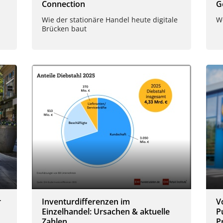
Connection
G
Wie der stationäre Handel heute digitale
W
Brücken baut
r
Inventurdifferenzen im
V
Einzelhandel: Ursachen & aktuelle
P
Zahlen
P