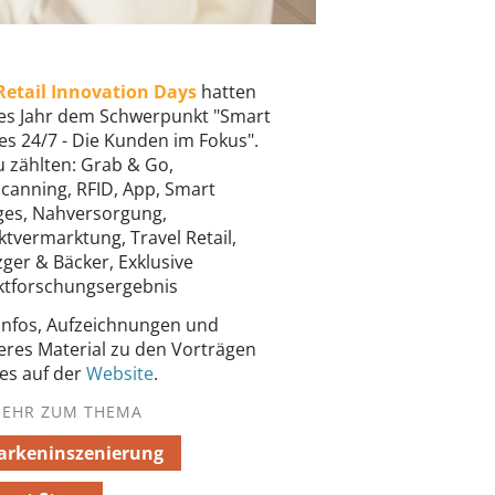
Retail Innovation Days
hatten
es Jahr dem Schwerpunkt "Smart
es 24/7 - Die Kunden im Fokus".
 zählten: Grab & Go,
scanning, RFID, App, Smart
ges, Nahversorgung,
ktvermarktung, Travel Retail,
ger & Bäcker, Exklusive
tforschungsergebnis
 Infos, Aufzeichnungen und
eres Material zu den Vorträgen
 es auf der
Website
.
EHR ZUM THEMA
arkeninszenierung