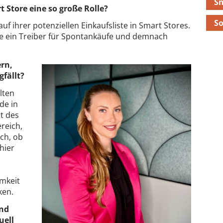
Sm
 Store eine so große Rolle?
S
 ihrer potenziellen Einkaufsliste in Smart Stores.
ate ein Treiber für Spontankäufe und demnach
ern,
fällt?
lten
de in
t des
reich,
ch, ob
hier
mkeit
ken.
und
uell