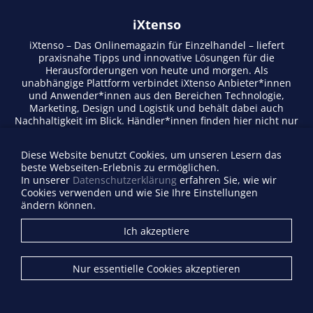
iXtenso
iXtenso – Das Onlinemagazin für Einzelhandel – liefert
praxisnahe Tipps und innovative Lösungen für die
Herausforderungen von heute und morgen. Als
unabhängige Plattform verbindet iXtenso Anbieter*innen
und Anwender*innen aus den Bereichen Technologie,
Marketing, Design und Logistik und behält dabei auch
Nachhaltigkeit im Blick. Händler*innen finden hier nicht nur
aktuelle Entwicklungen, sondern auch Inspiration durch
Expertenmeinungen und Erfolgsgeschichten. Mit einem
Diese Website benutzt Cookies, um unseren Lesern das
lebendigen Schreibstil und relevantem Content fördert das
beste Webseiten-Erlebnis zu ermöglichen.
Magazin den Austausch innerhalb der Retail-Community.
In unserer
Datenschutzerklärung
erfahren Sie, wie wir
Ob digitale Trends oder praktische Alltagstipps – iXtenso
Cookies verwenden und wie Sie Ihre Einstellungen
macht Wissen für den Handel zugänglich.
ändern können.
Anbieterverzeichnis
Ich akzeptiere
Firma eintragen
Mediadaten
Nur essentielle Cookies akzeptieren
Kontakt
Impressum
Datenschutz