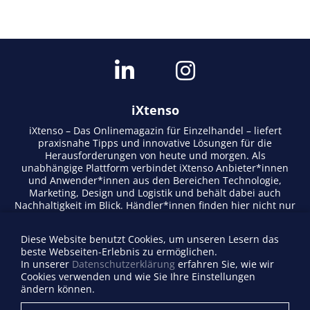
iXtenso
iXtenso – Das Onlinemagazin für Einzelhandel – liefert
praxisnahe Tipps und innovative Lösungen für die
Herausforderungen von heute und morgen. Als
unabhängige Plattform verbindet iXtenso Anbieter*innen
und Anwender*innen aus den Bereichen Technologie,
Marketing, Design und Logistik und behält dabei auch
Nachhaltigkeit im Blick. Händler*innen finden hier nicht nur
aktuelle Entwicklungen, sondern auch Inspiration durch
Expertenmeinungen und Erfolgsgeschichten. Mit einem
Diese Website benutzt Cookies, um unseren Lesern das
lebendigen Schreibstil und relevantem Content fördert das
beste Webseiten-Erlebnis zu ermöglichen.
Magazin den Austausch innerhalb der Retail-Community.
In unserer
Datenschutzerklärung
erfahren Sie, wie wir
Ob digitale Trends oder praktische Alltagstipps – iXtenso
Cookies verwenden und wie Sie Ihre Einstellungen
macht Wissen für den Handel zugänglich.
ändern können.