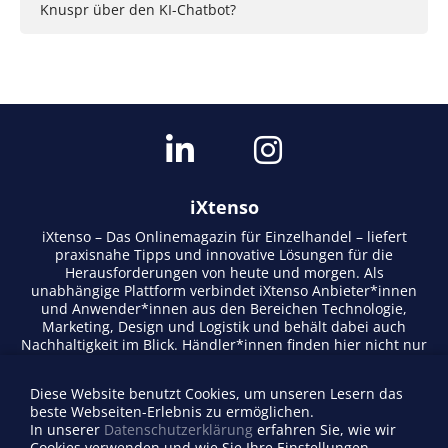
Knuspr über den KI-Chatbot?
iXtenso
iXtenso – Das Onlinemagazin für Einzelhandel – liefert
praxisnahe Tipps und innovative Lösungen für die
Herausforderungen von heute und morgen. Als
unabhängige Plattform verbindet iXtenso Anbieter*innen
und Anwender*innen aus den Bereichen Technologie,
Marketing, Design und Logistik und behält dabei auch
Nachhaltigkeit im Blick. Händler*innen finden hier nicht nur
aktuelle Entwicklungen, sondern auch Inspiration durch
Expertenmeinungen und Erfolgsgeschichten. Mit einem
Diese Website benutzt Cookies, um unseren Lesern das
lebendigen Schreibstil und relevantem Content fördert das
beste Webseiten-Erlebnis zu ermöglichen.
Magazin den Austausch innerhalb der Retail-Community.
In unserer
Datenschutzerklärung
erfahren Sie, wie wir
Ob digitale Trends oder praktische Alltagstipps – iXtenso
Cookies verwenden und wie Sie Ihre Einstellungen