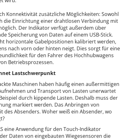
t wird.
ch Konnektivität zusätzliche Möglichkeiten: Sowohl
uch die Einrichtung einer drahtlosen Verbindung mit
öglich. Der Indikator verfügt außerdem über
nde Speicherung von Daten auf einem USB-Stick.
ht horizontale Gabelpositionen kalibriert werden,
 nach vorn oder hinten neigt. Dies sorgt für eine
eundlichkeit für den Fahrer des Hochhubwagens
on Betriebsprozessen.
echnet Lastschwerpunkt
packte Maschinen haben häufig einen außermittigen
Aufnehmen und Transport von Lasten unerwartet
Beispiel durch kippende Lasten. Deshalb muss der
nung markiert werden. Das Anbringen von
eit des Absenders. Woher weiß ein Absender, wo
t?
S eine Anwendung für den Touch-Indikator
ilfe der Daten von eingebauten Wiegesensoren die