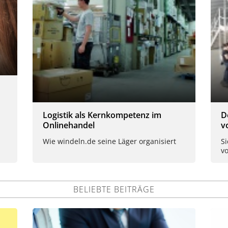
Logistik als Kernkompetenz im
D
Onlinehandel
v
Wie windeln.de seine Läger organisiert
S
vo
BELIEBTE BEITRÄGE