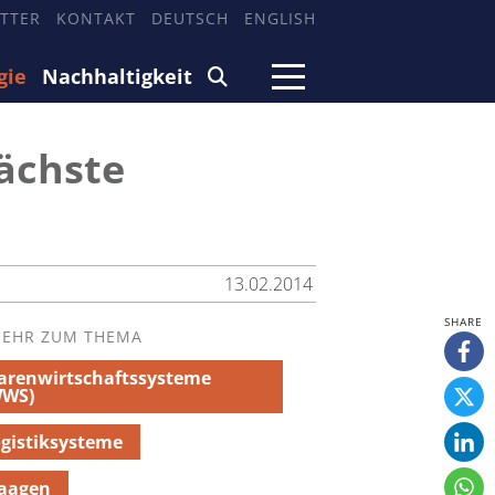
TTER
KONTAKT
DEUTSCH
ENGLISH
gie
Nachhaltigkeit
nächste
13.02.2014
EHR ZUM THEMA
arenwirtschaftssysteme
WWS)
gistiksysteme
aagen