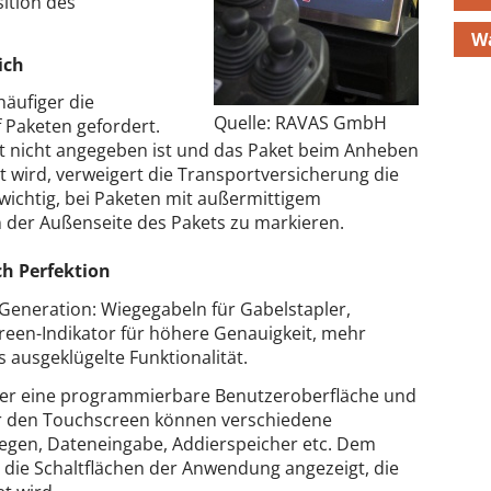
sition des
W
ich
äufiger die
Quelle: RAVAS GmbH
Paketen gefordert.
et nicht angegeben ist und das Paket beim Anheben
t wird, verweigert die Transportversicherung die
 wichtig, bei Paketen mit außermittigem
der Außenseite des Pakets zu markieren.
ch Perfektion
-Generation: Wiegegabeln für Gabelstapler,
een-Indikator für höhere Genauigkeit, mehr
 ausgeklügelte Funktionalität.
ber eine programmierbare Benutzeroberfläche und
er den Touchscreen können verschiedene
gen, Dateneingabe, Addierspeicher etc. Dem
die Schaltflächen der Anwendung angezeigt, die