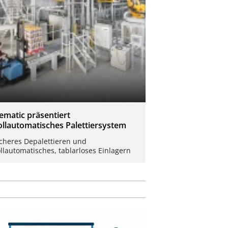
ematic präsentiert
ollautomatisches Palettiersystem
icheres Depalettieren und
llautomatisches, tablarloses Einlagern