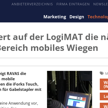
ANBIETERVERZEICHNIS
FIRMA EINTRAGEN
NEWSLE
Marketing
Design
Technolo
rt auf der LogiMAT die 
Bereich mobiles Wiegen
eigt RAVAS die
M
h mobile
W
en die iForks Touch,
(
 für Gabelstapler mit
Lo
 eine Anwendung vor,
W