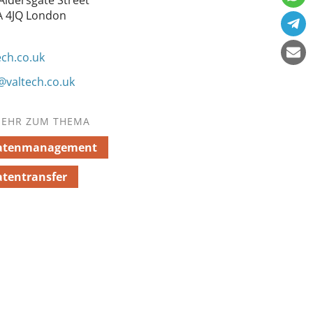
A 4JQ London
ech.co.uk
@valtech.co.uk
EHR ZUM THEMA
atenmanagement
tentransfer