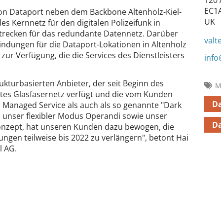
EC1
 von Dataport neben dem Backbone Altenholz-Kiel-
UK
 Kernnetz für den digitalen Polizeifunk in
Strecken für das redundante Datennetz. Darüber
valt
bindungen für die Dataport-Lokationen in Altenholz
r Verfügung, die die Services des Dienstleisters
info
rukturbasierten Anbieter, der seit Beginn des
M
es Glasfasernetz verfügt und die vom Kunden
D
 Managed Service als auch als so genannte "Dark
h unser flexibler Modus Operandi sowie unser
Da
onzept, hat unseren Kunden dazu bewogen, die
ngen teilweise bis 2022 zu verlängern", betont Hai
l AG.