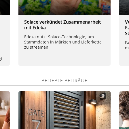
Solace verkündet Zusammenarbeit
V
mit Edeka
F
S
Edeka nutzt Solace-Technologie, um
Stammdaten in Märkten und Lieferkette
F
zu streamen
mi
gt
BELIEBTE BEITRÄGE