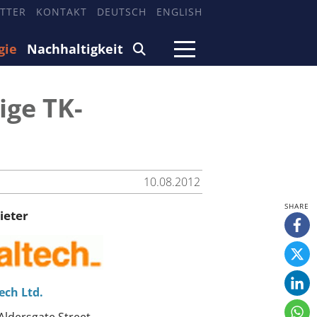
TTER
KONTAKT
DEUTSCH
ENGLISH
gie
Nachhaltigkeit
ige TK-
10.08.2012
ieter
ech Ltd.
Aldersgate Street