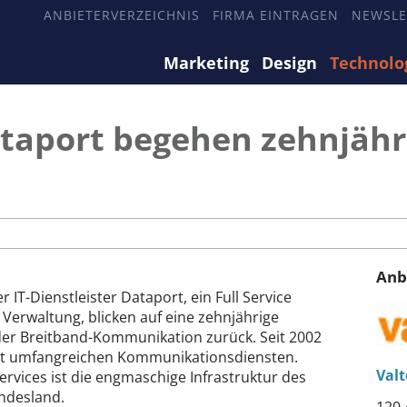
ANBIETERVERZEICHNIS
FIRMA EINTRAGEN
NEWSLE
Marketing
Design
Technolo
taport begehen zehnjähr
Anb
 IT-Dienstleister Dataport, ein Full Service
 Verwaltung, blicken auf eine zehnjährige
der Breitband-Kommunikation zurück. Seit 2002
 mit umfangreichen Kommunikationsdiensten.
Valt
rvices ist die engmaschige Infrastruktur des
ndesland.
120 