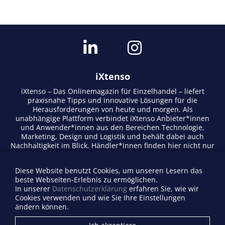
iXtenso
iXtenso – Das Onlinemagazin für Einzelhandel – liefert
praxisnahe Tipps und innovative Lösungen für die
Herausforderungen von heute und morgen. Als
unabhängige Plattform verbindet iXtenso Anbieter*innen
und Anwender*innen aus den Bereichen Technologie,
Marketing, Design und Logistik und behält dabei auch
Nachhaltigkeit im Blick. Händler*innen finden hier nicht nur
aktuelle Entwicklungen, sondern auch Inspiration durch
Expertenmeinungen und Erfolgsgeschichten. Mit einem
Diese Website benutzt Cookies, um unseren Lesern das
lebendigen Schreibstil und relevantem Content fördert das
beste Webseiten-Erlebnis zu ermöglichen.
Magazin den Austausch innerhalb der Retail-Community.
In unserer
Datenschutzerklärung
erfahren Sie, wie wir
Ob digitale Trends oder praktische Alltagstipps – iXtenso
Cookies verwenden und wie Sie Ihre Einstellungen
macht Wissen für den Handel zugänglich.
ändern können.
Anbieterverzeichnis