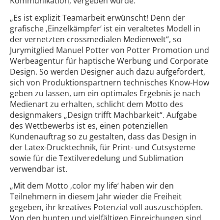
Kommunikation, vergeben wurde.
„Es ist explizit Teamarbeit erwünscht! Denn der
grafische ‚Einzelkämpfer‘ ist ein veraltetes Modell in
der vernetzten crossmedialen Medienwelt“, so
Jurymitglied Manuel Potter von Potter Promotion und
Werbeagentur für haptische Werbung und Corporate
Design. So werden Designer auch dazu aufgefordert,
sich von Produktionspartnern technisches Know-How
geben zu lassen, um ein optimales Ergebnis je nach
Medienart zu erhalten, schlicht dem Motto des
designmakers „Design trifft Machbarkeit“. Aufgabe
des Wettbewerbs ist es, einen potenziellen
Kundenauftrag so zu gestalten, dass das Design in
der Latex-Drucktechnik, für Print- und Cutsysteme
sowie für die Textilveredelung und Sublimation
verwendbar ist.
„Mit dem Motto ‚color my life‘ haben wir den
Teilnehmern in diesem Jahr wieder die Freiheit
gegeben, ihr kreatives Potenzial voll auszuschöpfen.
Von den bunten und vielfältigen Einreichungen sind