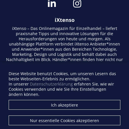
iXtenso
iXtenso – Das Onlinemagazin für Einzelhandel – liefert
praxisnahe Tipps und innovative Lösungen für die
Herausforderungen von heute und morgen. Als
unabhängige Plattform verbindet iXtenso Anbieter*innen
und Anwender*innen aus den Bereichen Technologie,
Marketing, Design und Logistik und behält dabei auch
Nachhaltigkeit im Blick. Händler*innen finden hier nicht nur
aktuelle Entwicklungen, sondern auch Inspiration durch
Expertenmeinungen und Erfolgsgeschichten. Mit einem
Diese Website benutzt Cookies, um unseren Lesern das
lebendigen Schreibstil und relevantem Content fördert das
beste Webseiten-Erlebnis zu ermöglichen.
Magazin den Austausch innerhalb der Retail-Community.
In unserer
Datenschutzerklärung
erfahren Sie, wie wir
Ob digitale Trends oder praktische Alltagstipps – iXtenso
Cookies verwenden und wie Sie Ihre Einstellungen
macht Wissen für den Handel zugänglich.
ändern können.
Anbieterverzeichnis
Ich akzeptiere
Firma eintragen
Mediadaten
Nur essentielle Cookies akzeptieren
Kontakt