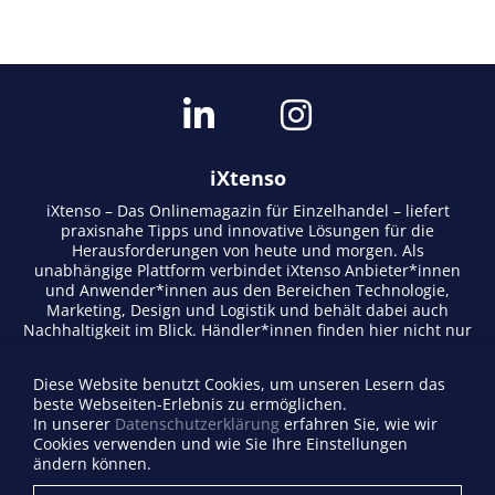
iXtenso
iXtenso – Das Onlinemagazin für Einzelhandel – liefert
praxisnahe Tipps und innovative Lösungen für die
Herausforderungen von heute und morgen. Als
unabhängige Plattform verbindet iXtenso Anbieter*innen
und Anwender*innen aus den Bereichen Technologie,
Marketing, Design und Logistik und behält dabei auch
Nachhaltigkeit im Blick. Händler*innen finden hier nicht nur
aktuelle Entwicklungen, sondern auch Inspiration durch
Expertenmeinungen und Erfolgsgeschichten. Mit einem
Diese Website benutzt Cookies, um unseren Lesern das
lebendigen Schreibstil und relevantem Content fördert das
beste Webseiten-Erlebnis zu ermöglichen.
Magazin den Austausch innerhalb der Retail-Community.
In unserer
Datenschutzerklärung
erfahren Sie, wie wir
Ob digitale Trends oder praktische Alltagstipps – iXtenso
Cookies verwenden und wie Sie Ihre Einstellungen
macht Wissen für den Handel zugänglich.
ändern können.