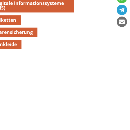
gitale Informationssysteme
IS)
iketten
arensicherung
mkleide