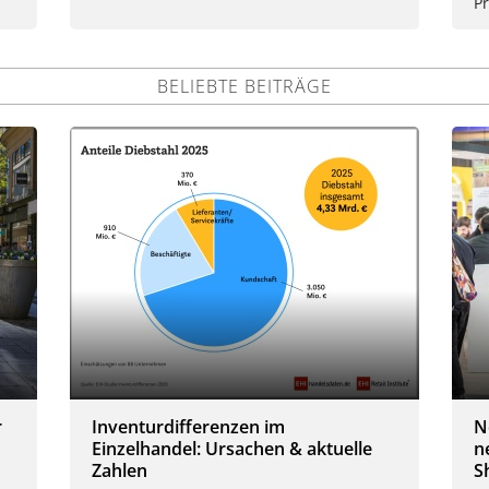
P
BELIEBTE BEITRÄGE
r
Inventurdifferenzen im
N
Einzelhandel: Ursachen & aktuelle
n
Zahlen
S