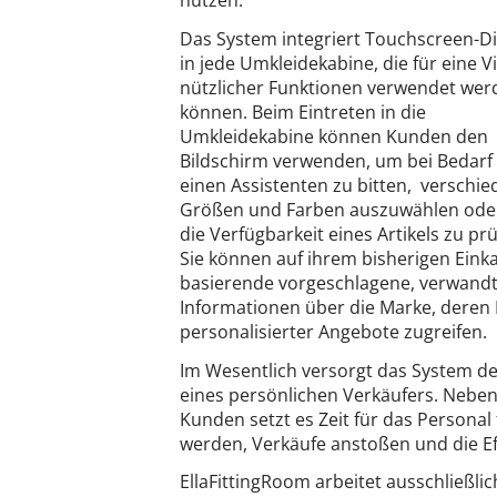
nutzen.
Das System integriert Touchscreen-Di
in jede Umkleidekabine, die für eine Vi
nützlicher Funktionen verwendet wer
können. Beim Eintreten in die
Umkleidekabine können Kunden den
Bildschirm verwenden, um bei Bedar
einen Assistenten zu bitten, verschi
Größen und Farben auszuwählen od
die Verfügbarkeit eines Artikels zu prü
Sie können auf ihrem bisherigen Eink
basierende vorgeschlagene, verwandte
Informationen über die Marke, dere
personalisierter Angebote zugreifen.
Im Wesentlich versorgt das System d
eines persönlichen Verkäufers. Nebe
Kunden setzt es Zeit für das Personal 
werden, Verkäufe anstoßen und die Eff
EllaFittingRoom arbeitet ausschließli