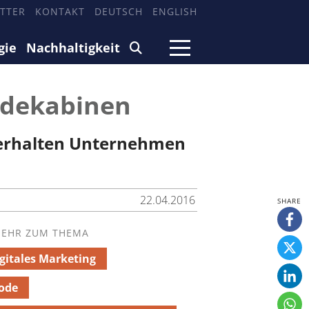
TTER
KONTAKT
DEUTSCH
ENGLISH
gie
Nachhaltigkeit
eidekabinen
n erhalten Unternehmen
22.04.2016
EHR ZUM THEMA
gitales Marketing
ode