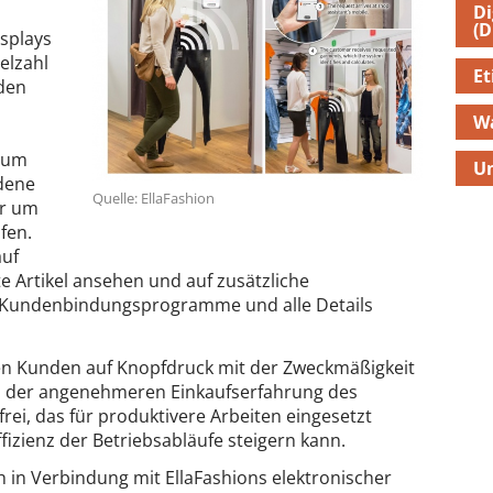
Di
(D
splays
elzahl
Et
den
W
f um
U
edene
Quelle: EllaFashion
er um
fen.
auf
 Artikel ansehen und auf zusätzliche
n Kundenbindungsprogramme und alle Details
en Kunden auf Knopfdruck mit der Zweckmäßigkeit
n der angenehmeren Einkaufserfahrung des
frei, das für produktivere Arbeiten eingesetzt
izienz der Betriebsabläufe steigern kann.
ch in Verbindung mit EllaFashions elektronischer