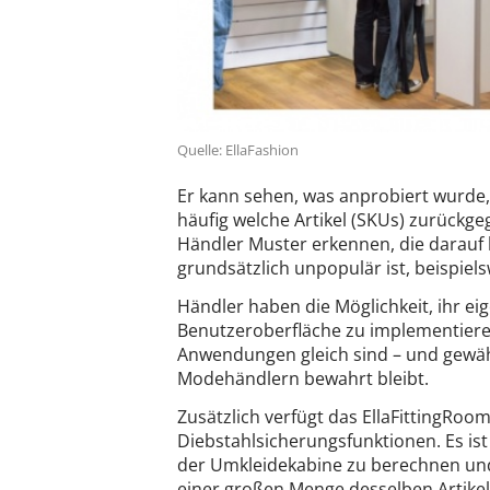
Quelle: EllaFashion
Er kann sehen, was anprobiert wurde,
häufig welche Artikel (SKUs) zurück
Händler Muster erkennen, die darauf
grundsätzlich unpopulär ist, beispie
Händler haben die Möglichkeit, ihr e
Benutzeroberfläche zu implementieren
Anwendungen gleich sind – und gewähr
Modehändlern bewahrt bleibt.
Zusätzlich verfügt das EllaFittingRo
Diebstahlsicherungsfunktionen. Es is
der Umkleidekabine zu berechnen und
einer großen Menge desselben Artike