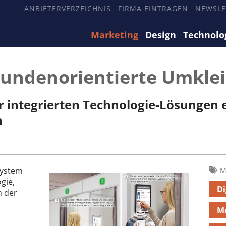
ANBIETERVERZEICHNIS
FIRMA EINTRAGEN
NEWSLE
Marketing
Design
Technolo
 kundenorientierte Umkl
er integrierten Technologie-Lösunge
n
System
M
gie,
Di
n der
M