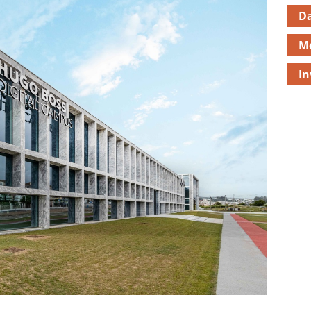
D
M
In