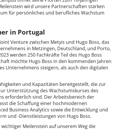
 Campus öffnet seine Pforten zum 10-jährigen
Meilenstein wird unsere Partnerschaften stärken
aum für persönliches und berufliches Wachstum
ner in Portugal
 Joint Venture zwischen Metyis und Hugo Boss, das
ernehmens in Metzingen, Deutschland, und Porto,
2023 werden 250 Fachkräfte Teil des Hugo Boss
rschaft möchte Hugo Boss in den kommenden Jahren
es Unternehmens steigern, als auch den digitalen
igkeiten und Kapazitäten bereitgestellt, die zur
zur Unterstützung des Wachstumskurses des
rforderlich sind. Der Arbeitsbereich der
sst die Schaffung einer hochmodernen
nced Business Analytics sowie die Entwicklung und
rm und -Dienstleistungen von Hugo Boss.
n wichtiger Meilenstein auf unserem Weg die