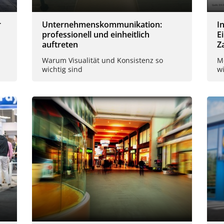
r
Unternehmenskommunikation:
I
professionell und einheitlich
E
auftreten
Z
Warum Visualität und Konsistenz so
Me
wichtig sind
w