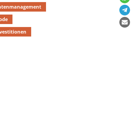
atenmanagement
ode
vestitionen