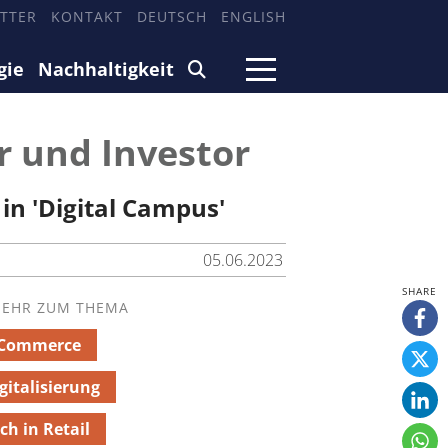
TTER
KONTAKT
DEUTSCH
ENGLISH
gie
Nachhaltigkeit
r und Investor
in 'Digital Campus'
05.06.2023
EHR ZUM THEMA
-Commerce
gitalisierung
ch in Retail