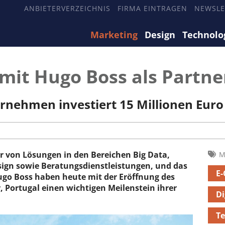
ANBIETERVERZEICHNIS
FIRMA EINTRAGEN
NEWSLE
Marketing
Design
Technolo
it Hugo Boss als Partne
nehmen investiert 15 Millionen Euro 
er von Lösungen in den Bereichen Big Data,
M
sign sowie Beratungsdienstleistungen, und das
E
go Boss haben heute mit der Eröffnung des
Portugal einen wichtigen Meilenstein ihrer
Di
Te