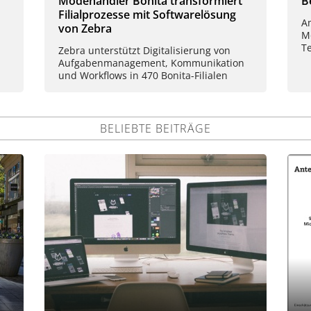
Modehändler Bonita transformiert
B
Filialprozesse mit Softwarelösung
A
von Zebra
M
T
Zebra unterstützt Digitalisierung von
Aufgabenmanagement, Kommunikation
und Workflows in 470 Bonita-Filialen
BELIEBTE BEITRÄGE