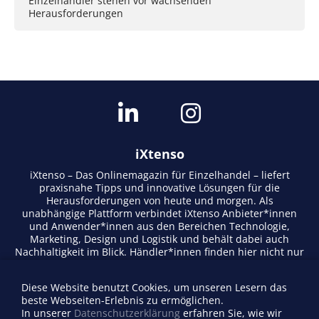
Einzelhändler stehen vor wachsenden
Herausforderungen
iXtenso
iXtenso – Das Onlinemagazin für Einzelhandel – liefert
praxisnahe Tipps und innovative Lösungen für die
Herausforderungen von heute und morgen. Als
unabhängige Plattform verbindet iXtenso Anbieter*innen
und Anwender*innen aus den Bereichen Technologie,
Marketing, Design und Logistik und behält dabei auch
Nachhaltigkeit im Blick. Händler*innen finden hier nicht nur
aktuelle Entwicklungen, sondern auch Inspiration durch
Expertenmeinungen und Erfolgsgeschichten. Mit einem
Diese Website benutzt Cookies, um unseren Lesern das
lebendigen Schreibstil und relevantem Content fördert das
beste Webseiten-Erlebnis zu ermöglichen.
Magazin den Austausch innerhalb der Retail-Community.
In unserer
Datenschutzerklärung
erfahren Sie, wie wir
Ob digitale Trends oder praktische Alltagstipps – iXtenso