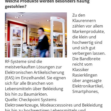
Welche Produkte werden besonders häufig
gestohlen?
Zu den
Klaurennern
zählen vor allem
Markenprodukte,
die klein und
hochwertig sind
und sich gut
verbergen lassen.
Die Bandbreite
RF-Systeme sind die
reicht vom
meistverkauften Lösungen zur
Klassiker
Elektronischen Artikelsicherung
Rasierklingen
(EAS) im Einzelhandel. Sie eignen
über angesagte
sich für alle Branchen von
Elektronikartikel,
Lebensmitteln über Bekleidung
Smartphones,
bis hin zu Baumärkten.
Quelle: Checkpoint Systems
Elektrowerkzeuge, Modeaccessoires und Bekleidung
bis hin zu hochwertigen Lebensmitteln und