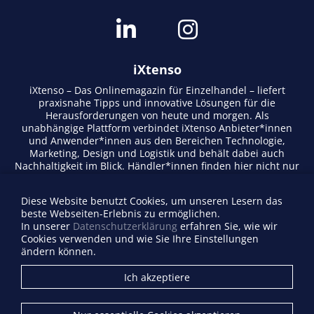
iXtenso
iXtenso – Das Onlinemagazin für Einzelhandel – liefert
praxisnahe Tipps und innovative Lösungen für die
Herausforderungen von heute und morgen. Als
unabhängige Plattform verbindet iXtenso Anbieter*innen
und Anwender*innen aus den Bereichen Technologie,
Marketing, Design und Logistik und behält dabei auch
Nachhaltigkeit im Blick. Händler*innen finden hier nicht nur
aktuelle Entwicklungen, sondern auch Inspiration durch
Expertenmeinungen und Erfolgsgeschichten. Mit einem
Diese Website benutzt Cookies, um unseren Lesern das
lebendigen Schreibstil und relevantem Content fördert das
beste Webseiten-Erlebnis zu ermöglichen.
Magazin den Austausch innerhalb der Retail-Community.
In unserer
Datenschutzerklärung
erfahren Sie, wie wir
Ob digitale Trends oder praktische Alltagstipps – iXtenso
Cookies verwenden und wie Sie Ihre Einstellungen
macht Wissen für den Handel zugänglich.
ändern können.
Anbieterverzeichnis
Ich akzeptiere
Firma eintragen
Mediadaten