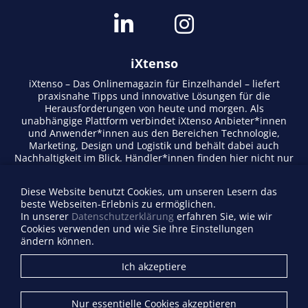
iXtenso
iXtenso – Das Onlinemagazin für Einzelhandel – liefert
praxisnahe Tipps und innovative Lösungen für die
Herausforderungen von heute und morgen. Als
unabhängige Plattform verbindet iXtenso Anbieter*innen
und Anwender*innen aus den Bereichen Technologie,
Marketing, Design und Logistik und behält dabei auch
Nachhaltigkeit im Blick. Händler*innen finden hier nicht nur
aktuelle Entwicklungen, sondern auch Inspiration durch
Expertenmeinungen und Erfolgsgeschichten. Mit einem
Diese Website benutzt Cookies, um unseren Lesern das
lebendigen Schreibstil und relevantem Content fördert das
beste Webseiten-Erlebnis zu ermöglichen.
Magazin den Austausch innerhalb der Retail-Community.
In unserer
Datenschutzerklärung
erfahren Sie, wie wir
Ob digitale Trends oder praktische Alltagstipps – iXtenso
Cookies verwenden und wie Sie Ihre Einstellungen
macht Wissen für den Handel zugänglich.
ändern können.
Anbieterverzeichnis
Ich akzeptiere
Firma eintragen
Mediadaten
Nur essentielle Cookies akzeptieren