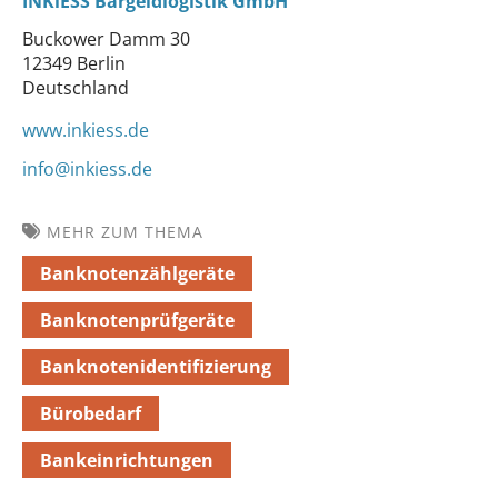
INKiESS Bargeldlogistik GmbH
Buckower Damm 30
12349 Berlin
Deutschland
www.inkiess.de
info@inkiess.de
MEHR ZUM THEMA
Banknotenzählgeräte
Banknotenprüfgeräte
Banknotenidentifizierung
Bürobedarf
Bankeinrichtungen