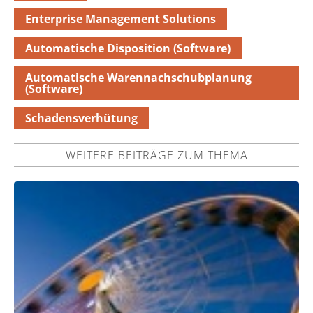
Enterprise Management Solutions
Automatische Disposition (Software)
Automatische Warennachschubplanung
(Software)
Schadensverhütung
WEITERE BEITRÄGE ZUM THEMA