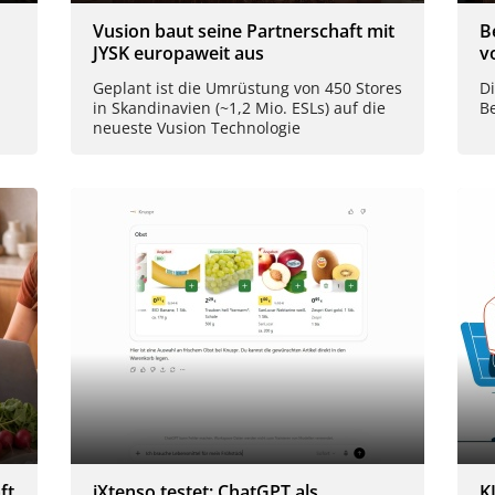
Vusion baut seine Partnerschaft mit
B
JYSK europaweit aus
v
Geplant ist die Umrüstung von 450 Stores
D
in Skandinavien (~1,2 Mio. ESLs) auf die
B
neueste Vusion Technologie
ft
iXtenso testet: ChatGPT als
K