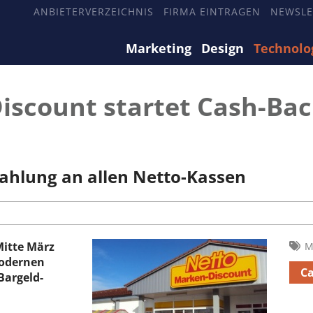
ANBIETERVERZEICHNIS
FIRMA EINTRAGEN
NEWSLE
Marketing
Design
Technolo
scount startet Cash-Back
ahlung an allen Netto-Kassen
Mitte März
M
modernen
C
Bargeld-