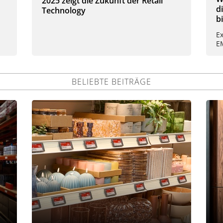
2025 zeigt die Zukunft der Retail
d
Technology
b
Ex
E
BELIEBTE BEITRÄGE