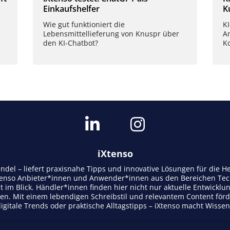
Einkaufshelfer
K
Wie gut funktioniert die
K
Lebensmittellieferung von Knuspr über
A
den KI-Chatbot?
K
iXtenso
andel – liefert praxisnahe Tipps und innovative Lösungen für die
tenso Anbieter*innen und Anwender*innen aus den Bereichen Tech
t im Blick. Händler*innen finden hier nicht nur aktuelle Entwicklu
n. Mit einem lebendigen Schreibstil und relevantem Content för
gitale Trends oder praktische Alltagstipps – iXtenso macht Wisse