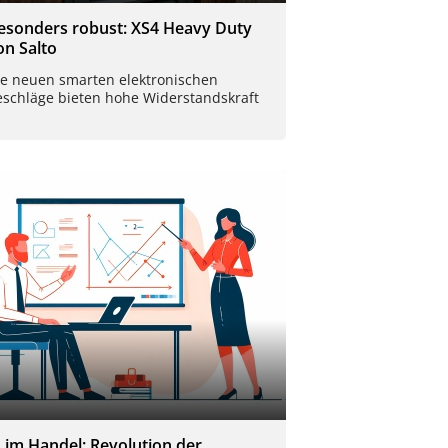
esonders robust: XS4 Heavy Duty
on Salto
ie neuen smarten elektronischen
eschläge bieten hohe Widerstandskraft
I im Handel: Revolution der