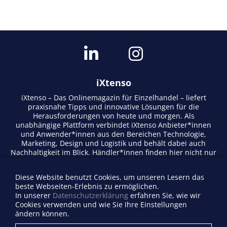
iXtenso
iXtenso – Das Onlinemagazin für Einzelhandel – liefert
praxisnahe Tipps und innovative Lösungen für die
Herausforderungen von heute und morgen. Als
unabhängige Plattform verbindet iXtenso Anbieter*innen
und Anwender*innen aus den Bereichen Technologie,
Marketing, Design und Logistik und behält dabei auch
Nachhaltigkeit im Blick. Händler*innen finden hier nicht nur
aktuelle Entwicklungen, sondern auch Inspiration durch
Expertenmeinungen und Erfolgsgeschichten. Mit einem
Diese Website benutzt Cookies, um unseren Lesern das
lebendigen Schreibstil und relevantem Content fördert das
beste Webseiten-Erlebnis zu ermöglichen.
Magazin den Austausch innerhalb der Retail-Community.
In unserer
Datenschutzerklärung
erfahren Sie, wie wir
Ob digitale Trends oder praktische Alltagstipps – iXtenso
Cookies verwenden und wie Sie Ihre Einstellungen
macht Wissen für den Handel zugänglich.
ändern können.